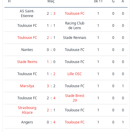
H
Maç
İlk 11
G
A
AS Saint-
2
:
3
Toulouse FC
1
0
0
Etienne
Racing Club
Toulouse FC
1
:
1
1
0
0
de Lens
Toulouse FC
2
:
1
Stade Rennais
1
0
0
Nantes
0
:
0
Toulouse FC
1
0
0
Stade Reims
1
:
0
Toulouse FC
1
0
0
Toulouse FC
1
:
2
Lille OSC
1
0
0
Marsilya
3
:
2
Toulouse FC
1
0
1
Stade Brest
Toulouse FC
2
:
4
1
0
0
29
Strasbourg
2
:
1
Toulouse FC
1
0
0
Alsace
Angers
0
:
4
Toulouse FC
1
0
1