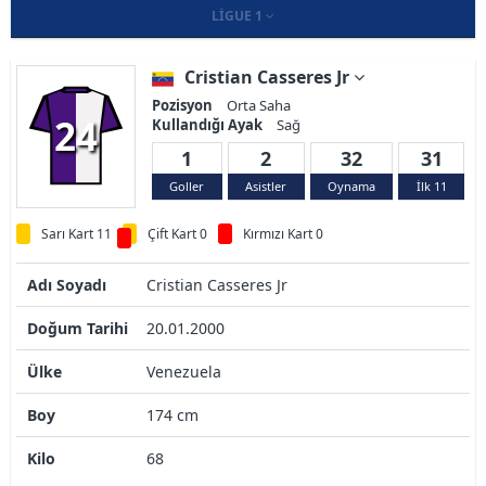
LIGUE 1
Cristian Casseres Jr
Pozisyon
Orta Saha
24
Kullandığı Ayak
Sağ
1
2
32
31
Goller
Asistler
Oynama
İlk 11
Sarı Kart 11
Çift Kart 0
Kırmızı Kart 0
Adı Soyadı
Cristian Casseres Jr
Doğum Tarihi
20.01.2000
Ülke
Venezuela
Boy
174 cm
Kilo
68