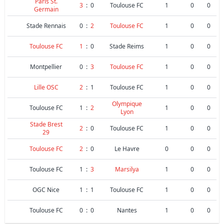
Paris St.
3
:
0
Toulouse FC
1
0
0
Germain
Stade Rennais
0
:
2
Toulouse FC
1
0
0
Toulouse FC
1
:
0
Stade Reims
1
0
0
Montpellier
0
:
3
Toulouse FC
1
0
0
Lille OSC
2
:
1
Toulouse FC
1
0
0
Olympique
Toulouse FC
1
:
2
1
0
0
Lyon
Stade Brest
2
:
0
Toulouse FC
1
0
0
29
Toulouse FC
2
:
0
Le Havre
0
0
0
Toulouse FC
1
:
3
Marsilya
1
0
0
OGC Nice
1
:
1
Toulouse FC
1
0
0
Toulouse FC
0
:
0
Nantes
1
0
0