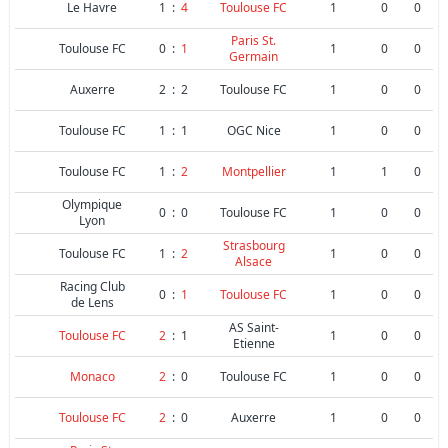
Le Havre
1
:
4
Toulouse FC
1
0
0
Paris St.
Toulouse FC
0
:
1
1
0
0
Germain
Auxerre
2
:
2
Toulouse FC
1
0
0
Toulouse FC
1
:
1
OGC Nice
1
0
0
Toulouse FC
1
:
2
Montpellier
1
1
0
Olympique
0
:
0
Toulouse FC
1
0
0
Lyon
Strasbourg
Toulouse FC
1
:
2
1
0
0
Alsace
Racing Club
0
:
1
Toulouse FC
1
0
0
de Lens
AS Saint-
Toulouse FC
2
:
1
1
0
0
Etienne
Monaco
2
:
0
Toulouse FC
1
0
0
Toulouse FC
2
:
0
Auxerre
1
0
0