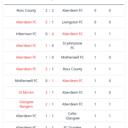
Ross County
2
:
2
Aberdeen FC
0
0
Aberdeen FC
5
:
1
Livingston FC
0
0
Hibernian FC
0
:
4
Aberdeen FC
1
1
St Johnstone
Aberdeen FC
1
:
0
1
1
FC
Aberdeen FC
1
:
0
Motherwell FC
1
0
Aberdeen FC
2
:
1
Ross County
1
1
Motherwell FC
0
:
1
Aberdeen FC
1
0
St Mirren
2
:
1
Aberdeen FC
1
0
Glasgow
2
:
1
Aberdeen FC
1
1
Rangers
Celtic
Aberdeen FC
1
:
1
1
1
Glasgow
Aberdeen FC
1
:
1
FC Dundee
1
1