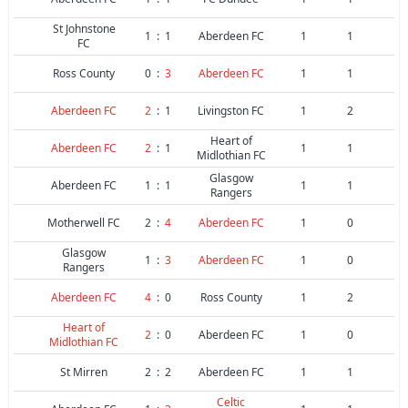
St Johnstone
1
:
1
Aberdeen FC
1
1
FC
Ross County
0
:
3
Aberdeen FC
1
1
Aberdeen FC
2
:
1
Livingston FC
1
2
Heart of
Aberdeen FC
2
:
1
1
1
Midlothian FC
Glasgow
Aberdeen FC
1
:
1
1
1
Rangers
Motherwell FC
2
:
4
Aberdeen FC
1
0
Glasgow
1
:
3
Aberdeen FC
1
0
Rangers
Aberdeen FC
4
:
0
Ross County
1
2
Heart of
2
:
0
Aberdeen FC
1
0
Midlothian FC
St Mirren
2
:
2
Aberdeen FC
1
1
Celtic