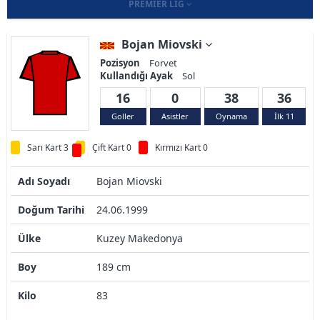
PREMIER LIG
Bojan Miovski
Pozisyon
Forvet
Kullandığı Ayak
Sol
16
0
38
36
Goller
Asistler
Oynama
İlk 11
Sarı Kart 3
Çift Kart 0
Kırmızı Kart 0
Adı Soyadı
Bojan Miovski
Doğum Tarihi
24.06.1999
Ülke
Kuzey Makedonya
Boy
189 cm
Kilo
83