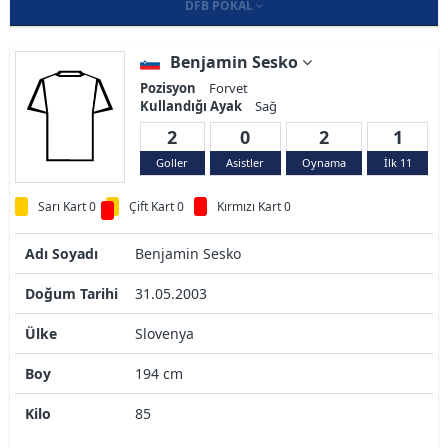
DFB POKAL
Benjamin Sesko
Pozisyon
Forvet
Kullandığı Ayak
Sağ
2
0
2
1
Goller
Asistler
Oynama
İlk 11
Sarı Kart 0
Çift Kart 0
Kırmızı Kart 0
Adı Soyadı
Benjamin Sesko
Doğum Tarihi
31.05.2003
Ülke
Slovenya
Boy
194 cm
Kilo
85