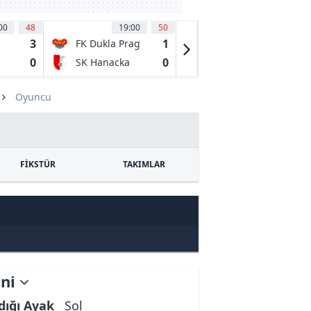
00
48
19:00
50
19:00
50
3
1
0
FK Dukla Prag
1.SK Prostejov
0
0
2
SK Hanacka
MFK Karniva
Slavia
Kromeriz
Oyuncu
FİKSTÜR
TAKIMLAR
ani
dığı Ayak
Sol