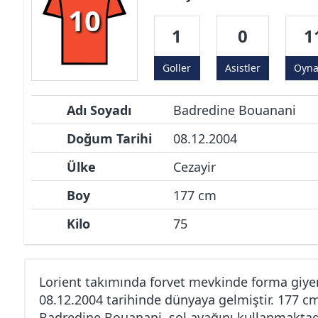
10
1
0
1
Goller
Asistler
Oyn
Adı Soyadı
Badredine Bouanani
Doğum Tarihi
08.12.2004
Ülke
Cezayir
Boy
177 cm
Kilo
75
Lorient takımında forvet mevkinde forma giy
08.12.2004 tarihinde dünyaya gelmiştir. 177 c
Badredine Bouanani, sol ayağını kullanmaktadı