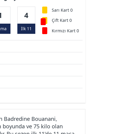
Sarı Kart 0
1
4
Çift Kart 0
ama
İlk 11
Kırmızı Kart 0
en Badredine Bouanani,
m boyunda ve 75 kilo olan
r. Bu sezon ilk 11'de 11 maça