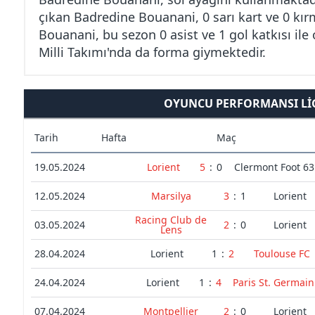
çıkan Badredine Bouanani, 0 sarı kart ve 0 kır
Bouanani, bu sezon 0 asist ve 1 gol katkısı il
Milli Takımı'nda da forma giymektedir.
OYUNCU PERFORMANSI LIG
Tarih
Hafta
Maç
19.05.2024
Lorient
5
:
0
Clermont Foot 63
12.05.2024
Marsilya
3
:
1
Lorient
Racing Club de
03.05.2024
2
:
0
Lorient
Lens
28.04.2024
Lorient
1
:
2
Toulouse FC
24.04.2024
Lorient
1
:
4
Paris St. Germain
07.04.2024
Montpellier
2
:
0
Lorient