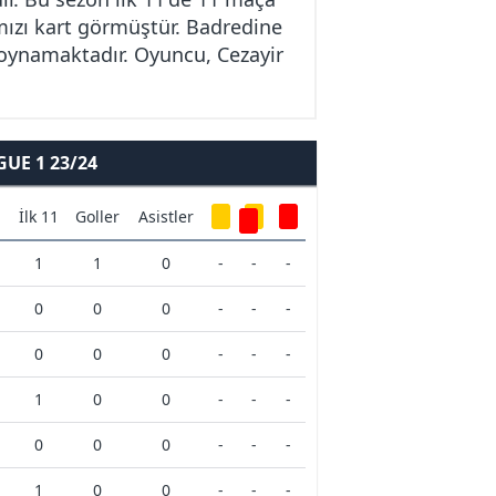
mızı kart görmüştür. Badredine
e oynamaktadır. Oyuncu, Cezayir
UE 1 23/24
İlk 11
Goller
Asistler
1
1
0
-
-
-
0
0
0
-
-
-
0
0
0
-
-
-
1
0
0
-
-
-
0
0
0
-
-
-
1
0
0
-
-
-