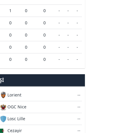
1
0
0
-
-
-
0
0
0
-
-
-
0
0
0
-
-
-
0
0
0
-
-
-
0
0
0
-
-
-
ŞI
Lorient
--
OGC Nice
--
Losc Lille
--
Cezayir
--