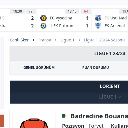
18:30
79
'
18:45
64
19:
2
1
TK
FC Vysocina
FK Usti Nad
dapest
Jihlava
Labem
2
1
skas
1 FK Pribram
FK Arsenal
ademia FC
Ceska Lipa
lcsut
Canlı Skor
Fransa
Ligue 1
Ligue 1 23/24 Sezonu
LIGUE 1 23/24
GENEL GÖRÜNÜM
PUAN DURUMU
LORIENT
LIGUE 1
Badredine Bouan
Pozisyon
Forvet
Kullan