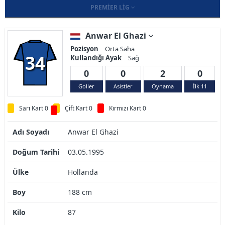
PREMIER LIG
Anwar El Ghazi
Pozisyon
Orta Saha
34
Kullandığı Ayak
Sağ
0
0
2
0
Goller
Asistler
Oynama
İlk 11
Sarı Kart 0
Çift Kart 0
Kırmızı Kart 0
Adı Soyadı
Anwar El Ghazi
Doğum Tarihi
03.05.1995
Ülke
Hollanda
Boy
188 cm
Kilo
87