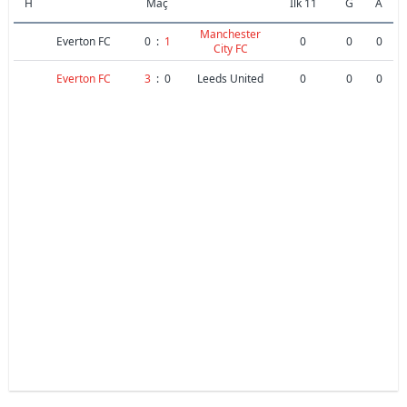
H
Maç
İlk 11
G
A
Manchester
Everton FC
0
:
1
0
0
0
City FC
Everton FC
3
:
0
Leeds United
0
0
0