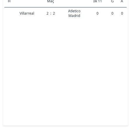
H
Maç
İlk 11
G
A
Atletico
Villarreal
2
:
2
0
0
0
Madrid