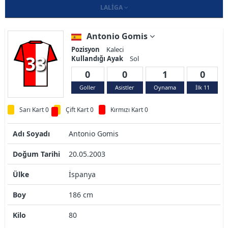
LALIGA
Antonio Gomis
Pozisyon
Kaleci
33
Kullandığı Ayak
Sol
0
0
1
0
Goller
Asistler
Oynama
İlk 11
Sarı Kart 0
Çift Kart 0
Kırmızı Kart 0
Adı Soyadı
Antonio Gomis
Doğum Tarihi
20.05.2003
Ülke
İspanya
Boy
186 cm
Kilo
80