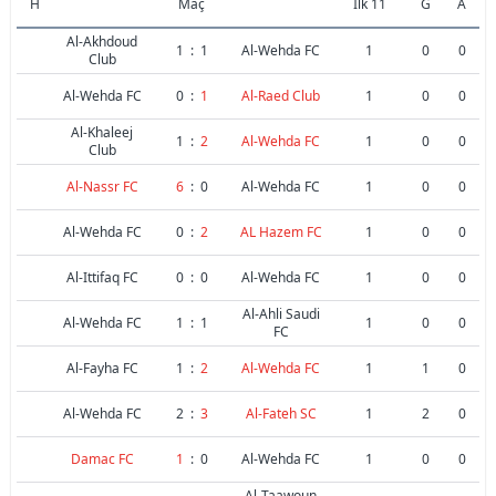
H
Maç
İlk 11
G
A
Al-Akhdoud
1
:
1
Al-Wehda FC
1
0
0
Club
Al-Wehda FC
0
:
1
Al-Raed Club
1
0
0
Al-Khaleej
1
:
2
Al-Wehda FC
1
0
0
Club
Al-Nassr FC
6
:
0
Al-Wehda FC
1
0
0
Al-Wehda FC
0
:
2
AL Hazem FC
1
0
0
Al-Ittifaq FC
0
:
0
Al-Wehda FC
1
0
0
Al-Ahli Saudi
Al-Wehda FC
1
:
1
1
0
0
FC
Al-Fayha FC
1
:
2
Al-Wehda FC
1
1
0
Al-Wehda FC
2
:
3
Al-Fateh SC
1
2
0
Damac FC
1
:
0
Al-Wehda FC
1
0
0
Al-Taawoun