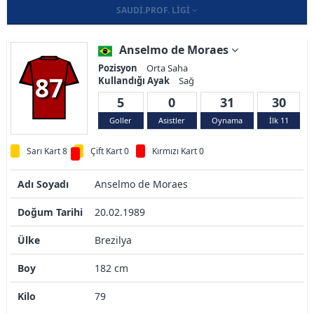
SAUDI.PROF. LIGI
Anselmo de Moraes
Pozisyon
Orta Saha
87
Kullandığı Ayak
Sağ
5
0
31
30
Goller
Asistler
Oynama
İlk 11
Sarı Kart 8
Çift Kart 0
Kırmızı Kart 0
Adı Soyadı
Anselmo de Moraes
Doğum Tarihi
20.02.1989
Ülke
Brezilya
Boy
182 cm
Kilo
79