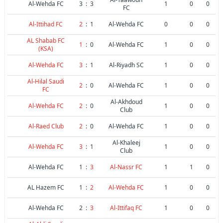
Al-Wehda FC
3
:
3
1
0
0
FC
Al-Ittihad FC
2
:
1
Al-Wehda FC
0
0
0
AL Shabab FC
1
:
0
Al-Wehda FC
1
0
0
(KSA)
Al-Wehda FC
3
:
1
Al-Riyadh SC
1
0
0
Al-Hilal Saudi
2
:
0
Al-Wehda FC
1
0
0
FC
Al-Akhdoud
Al-Wehda FC
2
:
0
1
0
0
Club
Al-Raed Club
2
:
0
Al-Wehda FC
1
0
0
Al-Khaleej
Al-Wehda FC
3
:
1
1
0
0
Club
Al-Wehda FC
1
:
3
Al-Nassr FC
1
1
0
AL Hazem FC
1
:
2
Al-Wehda FC
1
0
0
Al-Wehda FC
2
:
3
Al-Ittifaq FC
1
0
0