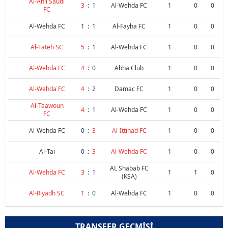
Al-Ahli Saudi
3
:
1
Al-Wehda FC
1
0
0
FC
Al-Wehda FC
1
:
1
Al-Fayha FC
1
0
0
Al-Fateh SC
5
:
1
Al-Wehda FC
1
0
0
Al-Wehda FC
4
:
0
Abha Club
1
0
0
Al-Wehda FC
4
:
2
Damac FC
1
0
0
Al-Taawoun
4
:
1
Al-Wehda FC
1
0
0
FC
Al-Wehda FC
0
:
3
Al-Ittihad FC
1
0
0
Al-Tai
0
:
3
Al-Wehda FC
1
0
0
AL Shabab FC
Al-Wehda FC
3
:
1
1
1
0
(KSA)
Al-Riyadh SC
1
:
0
Al-Wehda FC
1
0
0
TRANSFER GEÇMIŞI