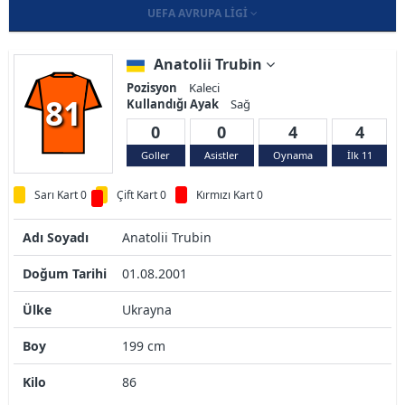
UEFA AVRUPA LIGI
Anatolii Trubin
Pozisyon
Kaleci
81
Kullandığı Ayak
Sağ
0
0
4
4
Goller
Asistler
Oynama
İlk 11
Sarı Kart 0
Çift Kart 0
Kırmızı Kart 0
Adı Soyadı
Anatolii Trubin
Doğum Tarihi
01.08.2001
Ülke
Ukrayna
Boy
199 cm
Kilo
86