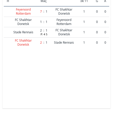
H
Maç
İlk 11
G
A
Feyenoord
FC Shakhtar
7
:
1
1
0
0
Rotterdam
Donetsk
FC Shakhtar
Feyenoord
1
:
1
1
0
0
Donetsk
Rotterdam
FC Shakhtar
2
:
1
Stade Rennais
1
0
0
Donetsk
P:
4
5
FC Shakhtar
2
:
1
Stade Rennais
1
0
0
Donetsk