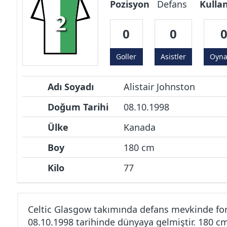
Pozisyon
Defans
Kulla
2
0
0
Goller
Asistler
Oyn
Adı Soyadı
Alistair Johnston
Doğum Tarihi
08.10.1998
Ülke
Kanada
Boy
180 cm
Kilo
77
Celtic Glasgow takımında defans mevkinde for
08.10.1998 tarihinde dünyaya gelmiştir. 180 c