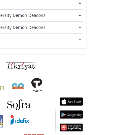
--
versity Demon Deacons
--
versity Demon Deacons
--
--