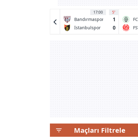
17:00
3
17:00
5
'
0
1
Spartans
Bandırmaspor
FC
H
0
0
Edinburgh
İstanbulspor
FS
Sa
City FC
Maçları Filtrele