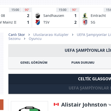
15:00
90
'
15:00
90
'
15:
2
1
 08
Sandhausen
Eintracht
omburg-
Trier
1
2
V Mainz II
TSV
SG
ar
Steinbach
Barockstadt
1921
Fulda-
Canlı Skor
Uluslararası Kulüpler
UEFA Şampiyonlar Li
Sezonu
Oyuncu
Lehnerz
UEFA ŞAMPIYONLAR LIG
GENEL GÖRÜNÜM
PUAN DURUMU
CELTIC GLASGO
UEFA ŞAMPIYONLAR 
Alistair Johnston