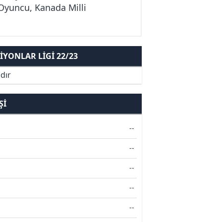
 Oyuncu, Kanada Milli
YONLAR LIGI 22/23
dır
ŞI
--
--
--
--
--