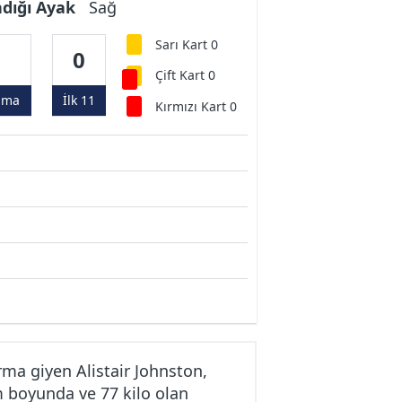
ndığı Ayak
Sağ
Sarı Kart 0
0
0
Çift Kart 0
ama
İlk 11
Kırmızı Kart 0
ma giyen Alistair Johnston,
m boyunda ve 77 kilo olan