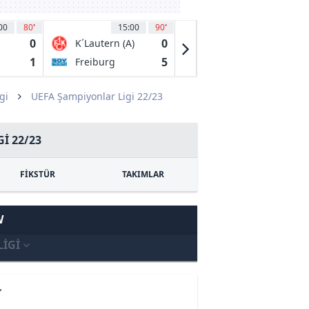
00
80
'
15:00
90
'
15:00
90
'
0
0
4
K´Lautern (A)
1. FC Bocholt
1
5
5
Freiburg
FC Schalke 04
II
gi
UEFA Şampiyonlar Ligi 22/23
I 22/23
FİKSTÜR
TAKIMLAR
W
LIGI