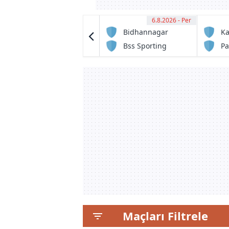
6.8.2026 - Per
13:30
6.8.2026 - Per
12:30
Bodoland FC
Bidhannagar
Ka
Msa
FC1
Bss Sporting
Pa
Club
Maçları Filtrele