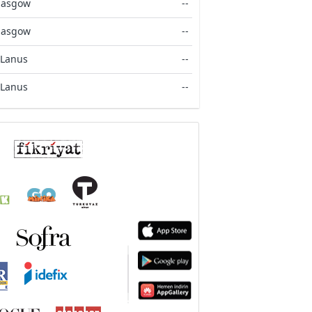
Glasgow
--
Glasgow
--
 Lanus
--
 Lanus
--