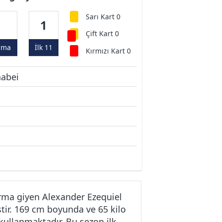
Sarı Kart 0
1
1
Çift Kart 0
ama
İlk 11
Kırmızı Kart 0
nabei
rma giyen Alexander Ezequiel
tir. 169 cm boyunda ve 65 kilo
kullanmaktadır. Bu sezon ilk