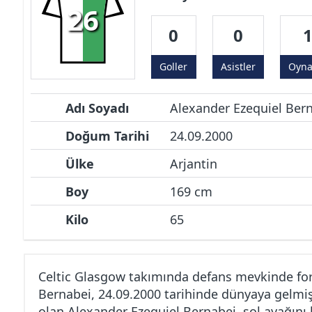
26
0
0
Goller
Asistler
Oyn
Adı Soyadı
Alexander Ezequiel Ber
Doğum Tarihi
24.09.2000
Ülke
Arjantin
Boy
169 cm
Kilo
65
Celtic Glasgow takımında defans mevkinde fo
Bernabei, 24.09.2000 tarihinde dünyaya gelmiş
olan Alexander Ezequiel Bernabei, sol ayağını 