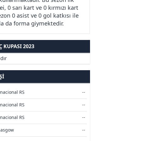
 0 sarı kart ve 0 kırmızı kart
n 0 asist ve 0 gol katkısı ile
da da forma giymektedir.
 KUPASI 2023
dır
ŞI
rnacional RS
--
rnacional RS
--
rnacional RS
--
Glasgow
--