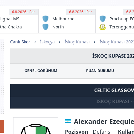
6.8.2026 - Per
12:30
6.8.2026 - Per
13:00
6.8.
13:
lighat MS
Melbourne
Prachuap F
Victory FC
tha Chakra
North
Terengganu
Sunshine
FC
Eagles FC
Canlı Skor
İskoçya
İskoç Kupası
İskoç Kupası 20
İSKOÇ KUPASI 20
GENEL GÖRÜNÜM
PUAN DURUMU
CELTIC GLASGO
İSKOÇ KUPASI
Alexander Ezequi
Pozisyon
Defans
Kulla