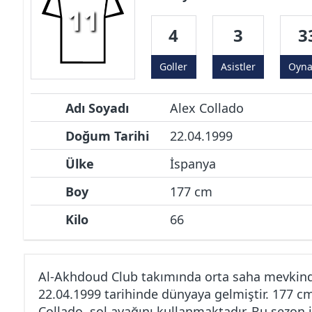
11
4
3
3
Goller
Asistler
Oyn
Adı Soyadı
Alex Collado
Doğum Tarihi
22.04.1999
Ülke
İspanya
Boy
177 cm
Kilo
66
Al-Akhdoud Club takımında orta saha mevkind
22.04.1999 tarihinde dünyaya gelmiştir. 177 c
Collado, sol ayağını kullanmaktadır. Bu sezon 