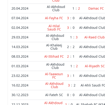
Club
Al-Akhdoud
20.04.2024
1
:
2
Damac FC
Club
07.04.2024
Al-Fayha FC
3
:
0
Al-Akhdoud Clu
Al-Hilal
02.04.2024
3
:
0
Al-Akhdoud Clu
Saudi FC
Al-Akhdoud
29.03.2024
1
:
3
Al-Raed Club
Club
Al-Khaleej
14.03.2024
2
:
2
Al-Akhdoud Clu
Club
08.03.2024
Al-Ittihad FC
2
:
1
Al-Akhdoud Clu
Al-Akhdoud
01.03.2024
1
:
2
Al-Riyadh SC
Club
Al-Taawoun
23.02.2024
3
:
1
Al-Akhdoud Clu
FC
Al-Akhdoud
16.02.2024
3
:
2
Al-Ahli Saudi F
Club
30.12.2023
Al-Fateh SC
0
:
0
Al-Akhdoud Clu
Al-Akhdoud
22.12.2023
1
:
0
AL Shabab FC (KSA