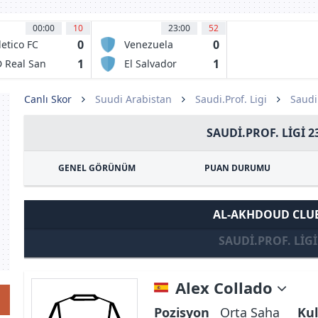
00:00
10
23:00
52
0
0
letico FC
Venezuela
1
1
 Real San
El Salvador
dres
Canlı Skor
Suudi Arabistan
Saudi.Prof. Ligi
Saudi
SAUDI.PROF. LIGI 2
GENEL GÖRÜNÜM
PUAN DURUMU
AL-AKHDOUD CLU
SAUDI.PROF. LIG
Alex Collado
Pozisyon
Orta Saha
Kul