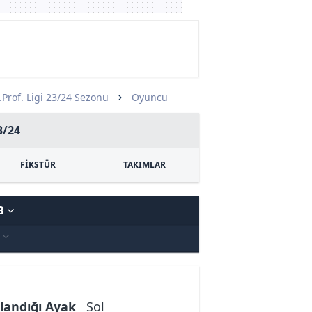
.Prof. Ligi 23/24 Sezonu
Oyuncu
3/24
FİKSTÜR
TAKIMLAR
B
I
landığı Ayak
Sol