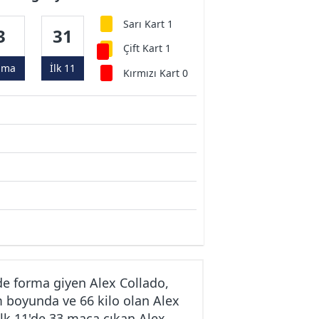
Sarı Kart 1
3
31
Çift Kart 1
ama
İlk 11
Kırmızı Kart 0
e forma giyen Alex Collado,
m boyunda ve 66 kilo olan Alex
ilk 11'de 33 maça çıkan Alex