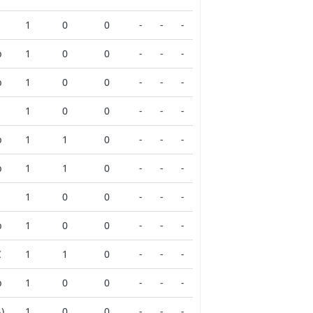
1
0
0
-
-
-
b
1
0
0
-
-
-
b
1
0
0
-
-
-
1
0
0
-
-
-
b
1
1
0
-
-
-
b
1
1
0
-
-
-
1
0
0
-
-
-
b
1
0
0
-
-
-
C
1
1
0
-
-
-
b
1
0
0
-
-
-
)
1
0
0
-
-
-