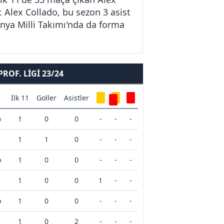
. Alex Collado, bu sezon 3 asist
anya Milli Takımı'nda da forma
OF. LIGI 23/24
İlk 11
Goller
Asistler
b
1
0
0
-
-
-
1
1
0
-
-
-
b
1
0
0
-
-
-
1
0
0
1
-
-
b
1
0
0
-
-
-
1
0
2
-
-
-