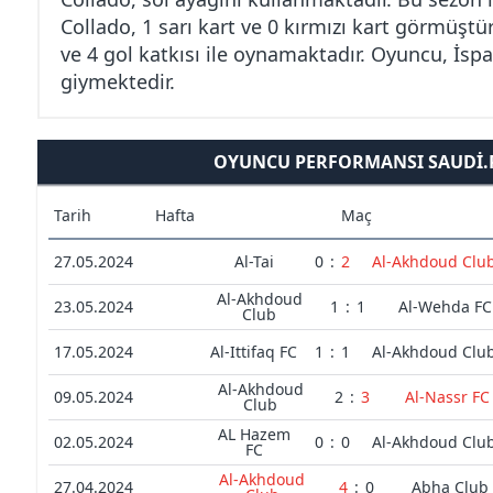
Collado, 1 sarı kart ve 0 kırmızı kart görmüştür
ve 4 gol katkısı ile oynamaktadır. Oyuncu, İsp
giymektedir.
OYUNCU PERFORMANSI SAUDI.PR
Tarih
Hafta
Maç
27.05.2024
Al-Tai
0
:
2
Al-Akhdoud Clu
Al-Akhdoud
23.05.2024
1
:
1
Al-Wehda FC
Club
17.05.2024
Al-Ittifaq FC
1
:
1
Al-Akhdoud Clu
Al-Akhdoud
09.05.2024
2
:
3
Al-Nassr FC
Club
AL Hazem
02.05.2024
0
:
0
Al-Akhdoud Clu
FC
Al-Akhdoud
27.04.2024
4
:
0
Abha Club