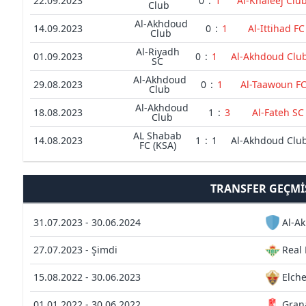
22.09.2023
0
:
1
Al-Khaleej Clu
Club
Al-Akhdoud
14.09.2023
0
:
1
Al-Ittihad FC
Club
Al-Riyadh
01.09.2023
0
:
1
Al-Akhdoud Clu
SC
Al-Akhdoud
29.08.2023
0
:
1
Al-Taawoun F
Club
Al-Akhdoud
18.08.2023
1
:
3
Al-Fateh SC
Club
AL Shabab
14.08.2023
1
:
1
Al-Akhdoud Clu
FC (KSA)
TRANSFER GEÇMI
31.07.2023 - 30.06.2024
Al-A
27.07.2023 - Şimdi
Real 
15.08.2022 - 30.06.2023
Elch
01.01.2022 - 30.06.2022
Gran