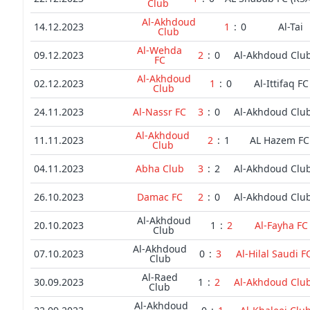
Club
Al-Akhdoud
14.12.2023
1
:
0
Al-Tai
Club
Al-Wehda
09.12.2023
2
:
0
Al-Akhdoud Clu
FC
Al-Akhdoud
02.12.2023
1
:
0
Al-Ittifaq FC
Club
24.11.2023
Al-Nassr FC
3
:
0
Al-Akhdoud Clu
Al-Akhdoud
11.11.2023
2
:
1
AL Hazem FC
Club
04.11.2023
Abha Club
3
:
2
Al-Akhdoud Clu
26.10.2023
Damac FC
2
:
0
Al-Akhdoud Clu
Al-Akhdoud
20.10.2023
1
:
2
Al-Fayha FC
Club
Al-Akhdoud
07.10.2023
0
:
3
Al-Hilal Saudi F
Club
Al-Raed
30.09.2023
1
:
2
Al-Akhdoud Clu
Club
Al-Akhdoud