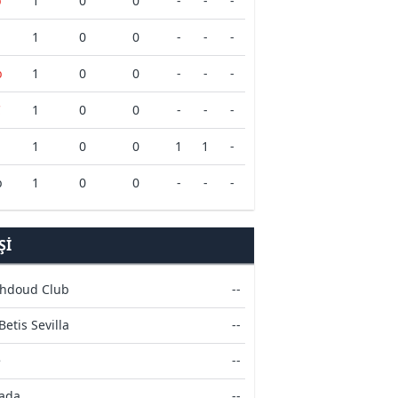
b
1
0
0
-
-
-
1
0
0
-
-
-
b
1
0
0
-
-
-
C
1
0
0
-
-
-
1
0
0
1
1
-
b
1
0
0
-
-
-
ŞI
khdoud Club
--
Betis Sevilla
--
e
--
ada
--