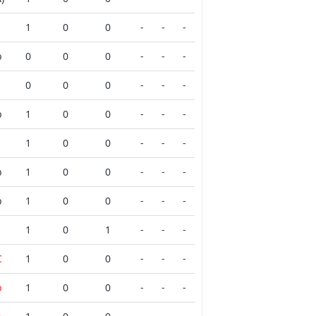
1
0
0
-
-
-
b
0
0
0
-
-
-
0
0
0
-
-
-
b
1
0
0
-
-
-
1
0
0
-
-
-
b
1
0
0
-
-
-
b
1
0
0
-
-
-
1
0
1
-
-
-
C
1
0
0
-
-
-
b
1
0
0
-
-
-