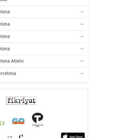
elona
--
elona
--
elona
--
elona
--
lona Atletic
--
arcelona
--