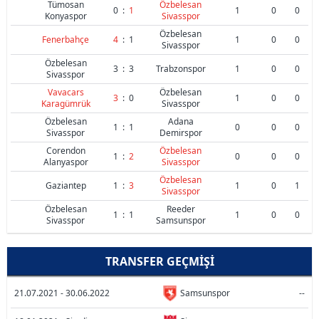
Tümosan
Özbelesan
0
:
1
1
0
0
Konyaspor
Sivasspor
Özbelesan
Fenerbahçe
4
:
1
1
0
0
Sivasspor
Özbelesan
3
:
3
Trabzonspor
1
0
0
Sivasspor
Vavacars
Özbelesan
3
:
0
1
0
0
Karagümrük
Sivasspor
Özbelesan
Adana
1
:
1
0
0
0
Sivasspor
Demirspor
Corendon
Özbelesan
1
:
2
0
0
0
Alanyaspor
Sivasspor
Özbelesan
Gaziantep
1
:
3
1
0
1
Sivasspor
Özbelesan
Reeder
1
:
1
1
0
0
Sivasspor
Samsunspor
TRANSFER GEÇMIŞI
21.07.2021 - 30.06.2022
Samsunspor
--