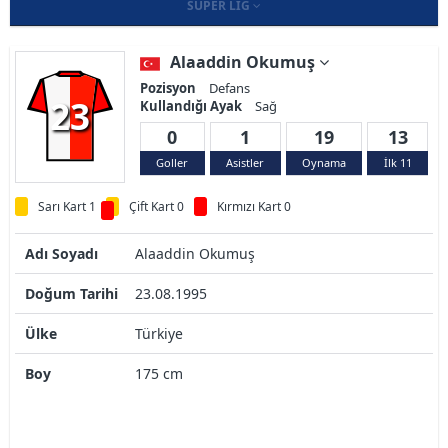
SÜPER LIG
Alaaddin Okumuş
Pozisyon
Defans
23
Kullandığı Ayak
Sağ
0
1
19
13
Goller
Asistler
Oynama
İlk 11
Sarı Kart 1
Çift Kart 0
Kırmızı Kart 0
Adı Soyadı
Alaaddin Okumuş
Doğum Tarihi
23.08.1995
Ülke
Türkiye
Boy
175 cm