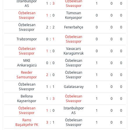
Istanbulspor
Özbelesan
1
:
3
1
0
0
AS
Sivasspor
Özbelesan
Tümosan
1
:
0
0
0
0
Sivasspor
Konyaspor
Özbelesan
2
:
2
Fenerbahçe
0
0
0
Sivasspor
Özbelesan
Trabzonspor
0
:
1
0
0
0
Sivasspor
Özbelesan
Vavacars
1
:
0
0
0
0
Sivasspor
Karagümrük
MKE
Özbelesan
0
:
0
1
0
0
Ankaragücü
Sivasspor
Reeder
Özbelesan
2
:
0
1
0
0
Samsunspor
Sivasspor
Özbelesan
1
:
1
Galatasaray
1
0
0
Sivasspor
Bellona
Özbelesan
1
:
3
1
0
0
Kayserispor
Sivasspor
Özbelesan
Istanbulspor
1
:
0
1
0
0
Sivasspor
AS
Rams
Özbelesan
3
:
1
1
0
0
Başakşehir FK
Sivasspor