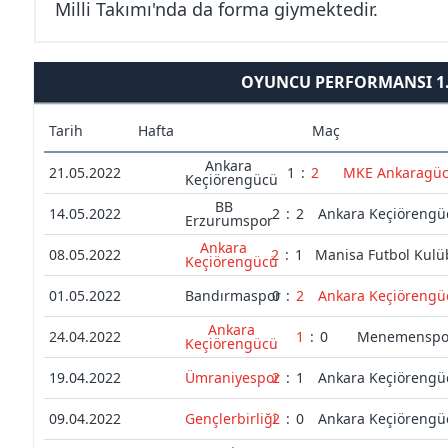
Milli Takımı'nda da forma giymektedir.
OYUNCU PERFORMANSI 1. 
Tarih
Hafta
Maç
Ankara
21.05.2022
1
:
2
MKE Ankaragü
Keçiörengücü
BB
14.05.2022
2
:
2
Ankara Keçiörengü
Erzurumspor
Ankara
08.05.2022
2
:
1
Manisa Futbol Kul
Keçiörengücü
01.05.2022
Bandırmaspor
0
:
2
Ankara Keçiörengü
Ankara
24.04.2022
1
:
0
Menemenspo
Keçiörengücü
19.04.2022
Ümraniyespor
2
:
1
Ankara Keçiörengü
09.04.2022
Gençlerbirliği
2
:
0
Ankara Keçiörengü