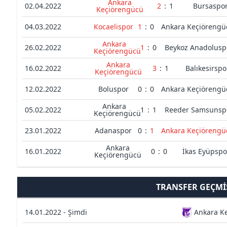
Ankara
02.04.2022
2
:
1
Bursaspo
Keçiörengücü
04.03.2022
Kocaelispor
1
:
0
Ankara Keçiörengü
Ankara
26.02.2022
1
:
0
Beykoz Anadolusp
Keçiörengücü
Ankara
16.02.2022
3
:
1
Balıkesirspo
Keçiörengücü
12.02.2022
Boluspor
0
:
0
Ankara Keçiörengü
Ankara
05.02.2022
1
:
1
Reeder Samsunsp
Keçiörengücü
23.01.2022
Adanaspor
0
:
1
Ankara Keçiörengü
Ankara
16.01.2022
0
:
0
İkas Eyüpspo
Keçiörengücü
TRANSFER GEÇMI
14.01.2022 - Şimdi
Ankara K