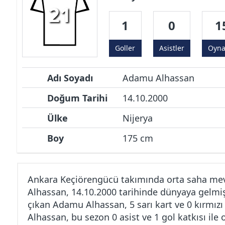
21
1
0
1
Goller
Asistler
Oyn
Adı Soyadı
Adamu Alhassan
Doğum Tarihi
14.10.2000
Ülke
Nijerya
Boy
175 cm
Ankara Keçiörengücü takımında orta saha m
Alhassan, 14.10.2000 tarihinde dünyaya gelmiş
çıkan Adamu Alhassan, 5 sarı kart ve 0 kırmız
Alhassan, bu sezon 0 asist ve 1 gol katkısı il