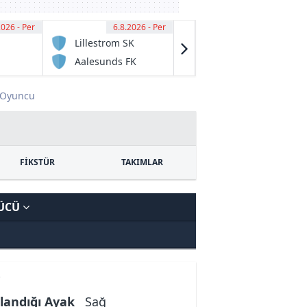
2026 - Per
00
6.8.2026 - Per
15:30
6.8.2026 - Per
15:45
Lillestrom SK
Ferroviario de
Maputo
Aalesunds FK
Baia de
Pemba FC
Oyuncu
FİKSTÜR
TAKIMLAR
GÜCÜ
landığı Ayak
Sağ