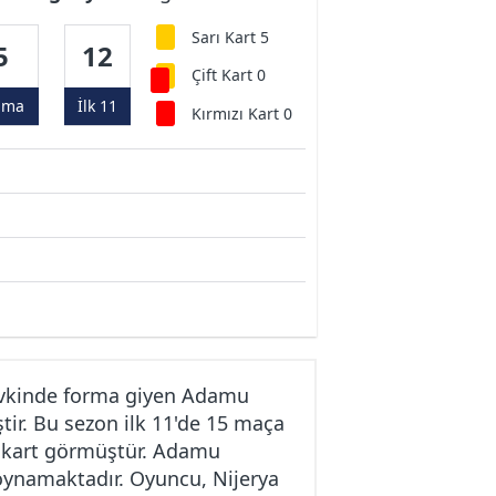
Sarı Kart 5
5
12
Çift Kart 0
ama
İlk 11
Kırmızı Kart 0
evkinde forma giyen Adamu
tir. Bu sezon ilk 11'de 15 maça
ı kart görmüştür. Adamu
e oynamaktadır. Oyuncu, Nijerya