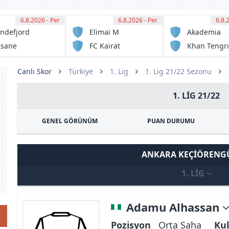
6.8.2026 - Per
15:00
6.8.2026 - Per
15:00
6.8.
15:
ndefjord
Elimai M
Akademia
tball
Ontustyk
asane
FC Kairat
Khan Tengri
otball
Almaty
FC
Reserve
Canlı Skor
Türkiye
1. Lig
1. Lig 21/22 Sezonu
1. LIG 21/22
GENEL GÖRÜNÜM
PUAN DURUMU
ANKARA KEÇIÖREN
1. LIG
Adamu Alhassan
Pozisyon
Orta Saha
Kul