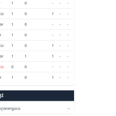
r
1
0
-
-
-
cü
1
0
1
-
-
or
1
0
-
-
-
r
1
0
-
-
-
cü
1
0
1
-
-
or
1
1
1
-
-
cü
0
0
-
-
-
r
1
0
1
-
-
ŞI
eçiörengücü
--