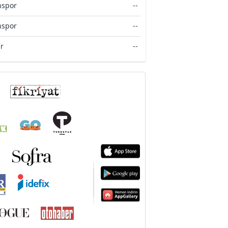
spor
--
spor
--
ir
--