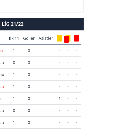
LIG 21/22
İlk 11
Goller
Asistler
cü
1
0
-
-
-
cü
0
0
-
-
-
übü
1
0
-
-
-
cü
1
0
-
-
-
r
1
0
1
-
-
cü
0
0
-
-
-
cü
1
0
-
-
-