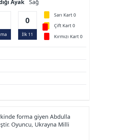
dığı Ayak
Sağ
Sarı Kart 0
0
0
Çift Kart 0
ama
İlk 11
Kırmızı Kart 0
vkinde forma giyen Abdulla
tir. Oyuncu, Ukrayna Milli