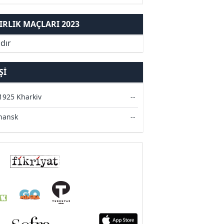
RLIK MAÇLARI 2023
dır
ŞI
 1925 Kharkiv
--
hansk
--