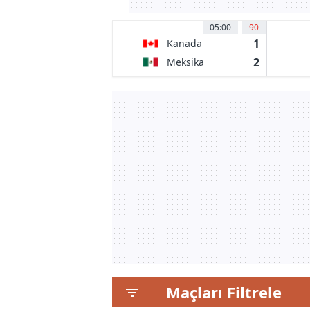
05:00
90
1
Kanada
2
Meksika
Maçları Filtrele