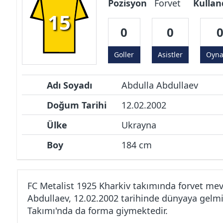
Pozisyon
Forvet
Kullan
15
0
0
Goller
Asistler
Oyn
Adı Soyadı
Abdulla Abdullaev
Doğum Tarihi
12.02.2002
Ülke
Ukrayna
Boy
184 cm
FC Metalist 1925 Kharkiv takımında forvet me
Abdullaev, 12.02.2002 tarihinde dünyaya gelmiş
Takımı'nda da forma giymektedir.