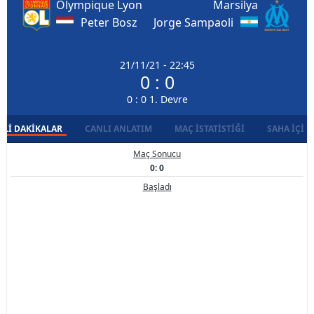
Olympique Lyon
Marsilya
Peter Bosz
Jorge Sampaoli
21/11/21 - 22:45
0 : 0
0 : 0 1. Devre
LI DAKIKALAR
CANLI ANLATIM
MAÇ İSTATISTIĞI
SAHA İÇI D
Maç Sonucu
0: 0
Başladı