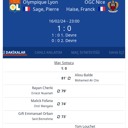
Olympique Lyon
OGC Nice
Sage, Pierre
Haise, Franck
16/02/24 - 23:00
1 : 0
1 : 0 1. Devre
0 : 0 2. Devre
LI DAKIKALAR
CANLI ANLATIM
MAÇ İSTATISTIĞI
SAHA İÇI D
Maç Sonucu
1: 0
Aliou Balde
81'
Mohamed Ali Cho
Rayan Cherki
79'
Ernest Nuamah
Malick Fofana
74'
Orel Mangala
Gift Emmanuel Orban
73'
Said Benrahma
Tom Louchet