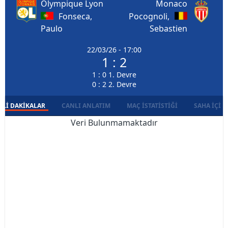
Olympique Lyon
Monaco
Fonseca,
Pocognoli,
Paulo
Sebastien
22/03/26 - 17:00
1 : 2
1 : 0 1. Devre
0 : 2 2. Devre
LI DAKIKALAR
CANLI ANLATIM
MAÇ İSTATISTIĞI
SAHA İÇI D
Veri Bulunmamaktadır