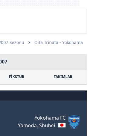
2007 Sezonu
Oita Trinata - Yokohama
007
FİKSTÜR
TAKIMLAR
Yokohama FC
Yomoda, Shuhei