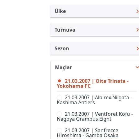
Ülke
Turnuva
Japonya
J. Lig Kupası
Sezon
Türkiye
Emperor Kupası
Nabisco Kupası 2007
Uluslararası
J.Lig 2
Maçlar
J. Lig Kupası 2026
Uluslararası Kulüpler
J.Lig 3
21.03.2007 | Oita Trinata -
J. Lig Kupası 2025
Turkiye
Yokohama FC
J.Ligi
J. Lig Kupası 2024
İngiltere
21.03.2007 | Albirex Niigata -
Japonya Futbol Ligi
Kashima Antlers
J. Lig Kupası 2023
İspanya
J-Ligi Yeni Yıl Kupası
21.03.2007 | Ventforet Kofu -
J. Lig Kupası 2022
Almanya Amatör
Nagoya Grampus Eight
Nadeshiko Ligi, 1. Lig, Kadınlar
J. Lig Kupası 2021
Fransa
21.03.2007 | Sanfrecce
Süper Kupa
Hiroshima - Gamba Osaka