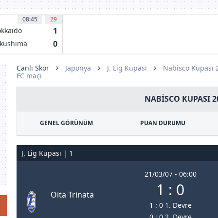
08:45
29
1
kkaido
nsadole
0
kushima
pporo
rtis
Canlı Skor
Japonya
J. Lig Kupası
Nabisco Kupası 
FC maçı
NABISCO KUPASI 2
GENEL GÖRÜNÜM
PUAN DURUMU
J. Lig Kupası | 1
21/03/07 - 06:00
1 : 0
Oita Trinata
1 : 0 1. Devre
0 : 0 2. Devre