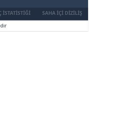
 İSTATISTIĞI
SAHA İÇI DIZILIŞ
dır