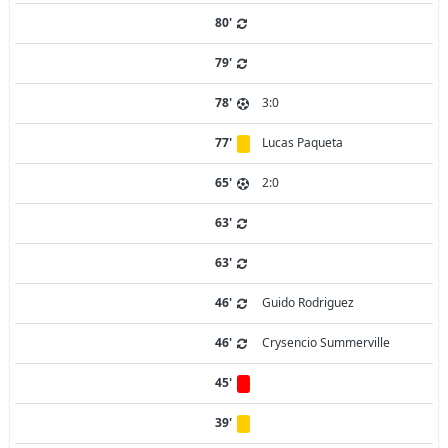
80'
79'
78'
3:0
77'
Lucas Paqueta
65'
2:0
63'
63'
46'
Guido Rodriguez
46'
Crysencio Summerville
45'
39'