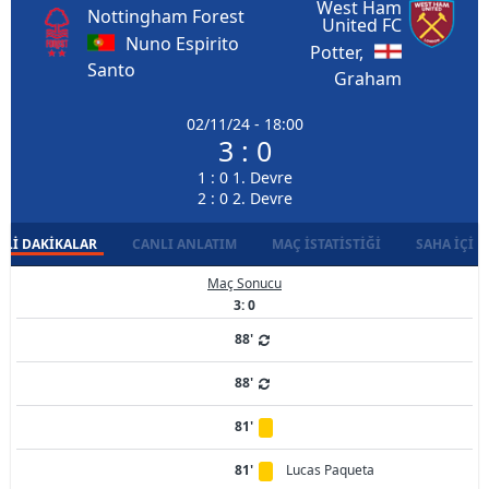
West Ham
Nottingham Forest
United FC
Nuno Espirito
Potter,
Santo
Graham
02/11/24 - 18:00
3 : 0
1 : 0 1. Devre
2 : 0 2. Devre
LI DAKIKALAR
CANLI ANLATIM
MAÇ İSTATISTIĞI
SAHA İÇI D
Maç Sonucu
3: 0
88'
88'
81'
81'
Lucas Paqueta