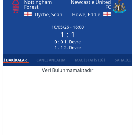
Nottingham
Newcastle United
Forest
FC
Dyche, Sean
Howe, Eddie
10/05/26 - 16:00
1 : 1
0 : 0 1. Devre
1 : 1 2. Devre
LI DAKIKALAR
CANLI ANLATIM
MAÇ İSTATISTIĞI
SAHA İÇI D
Veri Bulunmamaktadır