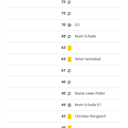
75'
75'
70'
0:2
68'
Kevin Schade
63'
63'
Yehor Yarmoliuk
61'
46'
46'
Keane Lewis Potter
44'
Kevin Schade 0:1
42'
Christian Norgaard
36'