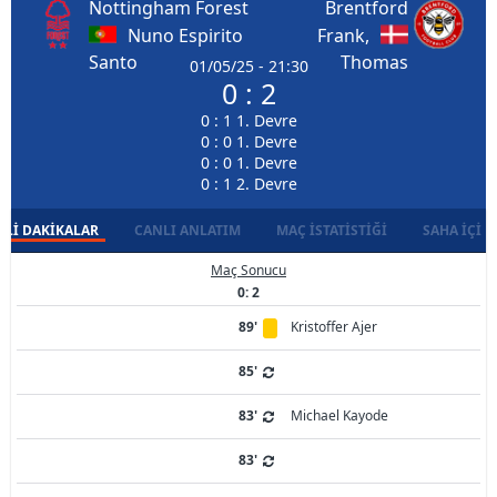
Nottingham Forest
Brentford
Nuno Espirito
Frank,
Santo
Thomas
01/05/25 - 21:30
0 : 2
0 : 1 1. Devre
0 : 0 1. Devre
0 : 0 1. Devre
0 : 1 2. Devre
LI DAKIKALAR
CANLI ANLATIM
MAÇ İSTATISTIĞI
SAHA İÇI D
Maç Sonucu
0: 2
89'
Kristoffer Ajer
85'
83'
Michael Kayode
83'