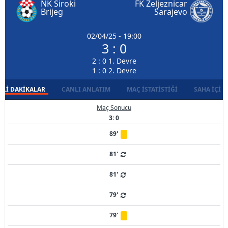
NK Siroki
FK Zeljeznicar
Brijeg
Sarajevo
02/04/25 - 19:00
3 : 0
2 : 0 1. Devre
1 : 0 2. Devre
LI DAKIKALAR
CANLI ANLATIM
MAÇ İSTATISTIĞI
SAHA İÇI D
Maç Sonucu
3: 0
89'
81'
81'
79'
79'