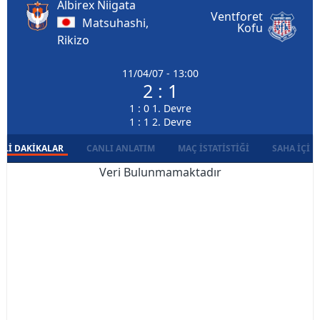
Albirex Niigata
Ventforet
Matsuhashi,
Kofu
Rikizo
11/04/07 - 13:00
2 : 1
1 : 0 1. Devre
1 : 1 2. Devre
LI DAKIKALAR
CANLI ANLATIM
MAÇ İSTATISTIĞI
SAHA İÇI D
Veri Bulunmamaktadır