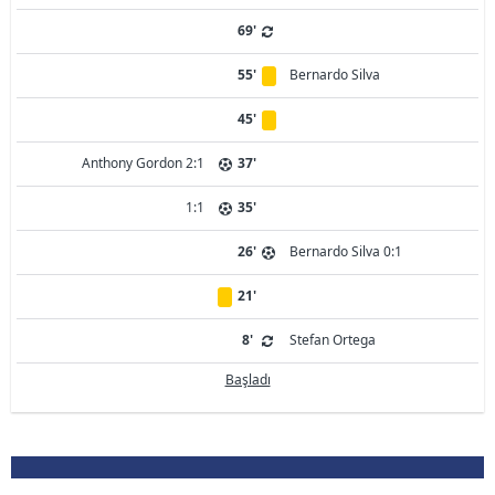
69'
55'
Bernardo Silva
45'
Anthony Gordon 2:1
37'
1:1
35'
26'
Bernardo Silva 0:1
21'
8'
Stefan Ortega
Başladı