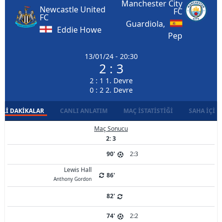
Manchester City
Newcastle United
FC
FC
Guardiola,
Eddie Howe
Pep
13/01/24 - 20:30
2 : 3
2 : 1 1. Devre
0 : 2 2. Devre
LI DAKIKALAR
CANLI ANLATIM
MAÇ İSTATISTIĞI
SAHA İÇI D
Maç Sonucu
2: 3
90'
2:3
Lewis Hall
86'
Anthony Gordon
82'
74'
2:2