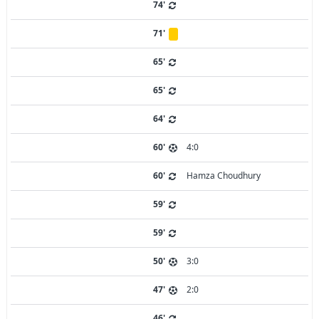
74'
71'
65'
65'
64'
60'
4:0
60'
Hamza Choudhury
59'
59'
50'
3:0
47'
2:0
46'