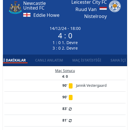
Leicester City FC
Newcastle
United FC
Ruud Van
Eddie Howe
Nistelrooy
14/12/24 - 18:00
4 : 0
1 : 0 1. Devre
3 : 0 2. Devre
LI DAKIKALAR
CANLI ANLATIM
MAÇ İSTATISTIĞI
SAHA İÇI D
Maç Sonucu
4: 0
90'
Jannik Vestergaard
90'
83'
81'