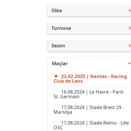
Ülke
Turnuva
Fransa
Ligue 1
Sezon
Türkiye
Coupe de la Ligue
Ligue 1 24/25
Uluslararası
Coupe de France
Maçlar
Ligue 1 26/27
Uluslararası Kulüpler
Championnat National U19
23.02.2025 | Nantes - Racing
Ligue 1 25/26
Turkiye
Club de Lens
Fransa Kupası, Kadınlar
Ligue 1 23/24
İngiltere
16.08.2024 | Le Havre - Paris
Lig 1, Bayanlar
St. Germain
Ligue 1 22/23
İspanya
Ligue 2
17.08.2024 | Stade Brest 29 -
Ligue 1 21/22
Almanya Amatör
Marsilya
National 1
Ligue 1 20/21
İtalya
17.08.2024 | Stade Reims - Lille
Seconde Ligue, Women
OSC