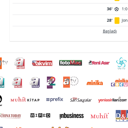
36'
1:0
28'
Jon
Başladı