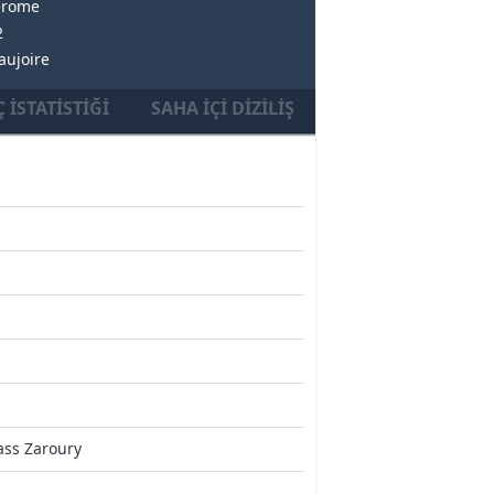
erome
2
aujoire
 İSTATISTIĞI
SAHA İÇI DIZILIŞ
ass Zaroury