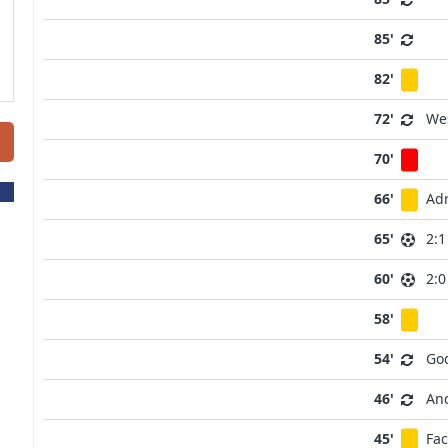
85'
82'
72'
Wes
70'
66'
Ad
65'
2:1
60'
2:0
58'
54'
Go
46'
An
45'
Fa