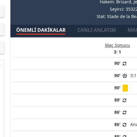
Hakem: Brisard, J
Seyirci: 3532
Stat: Stade de la Be
ÖNEMLI DAKIKALAR
CANLI ANLATIM
MAÇ
Maç Sonucu
3: 1
90'
90'
3:1
90'
89'
86'
86'
An
85'