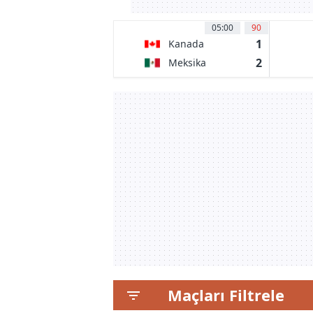
05:00
90
1
Kanada
2
Meksika
Maçları Filtrele