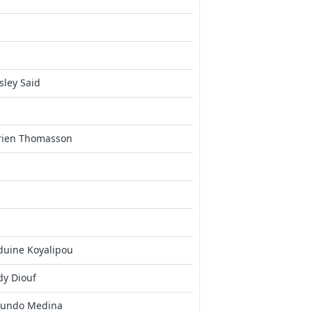
ley Said
rien Thomasson
duine Koyalipou
dy Diouf
cundo Medina