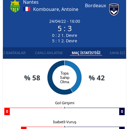
Nantes
Bordeaux
Kombouare, Antoine
24/04/22 - 16:00
5 : 3
0 : 2 1. Devre
5 : 1 2. Devre
LI DAKIKALAR
CANLI ANLATIM
MAÇ İSTATISTIĞI
SAHA İÇI D
Topa
% 58
% 42
Sahip
Olma
Gol Girişimi
0
0
İsabetli Vuruş