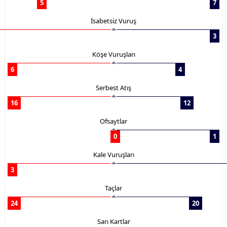
5
7
İsabetsiz Vuruş
3
Köşe Vuruşları
6
4
Serbest Atış
16
12
Ofsaytlar
0
1
Kale Vuruşları
3
Taçlar
24
20
Sarı Kartlar