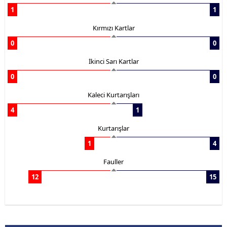
1
1
Kırmızı Kartlar
0
0
İkinci Sarı Kartlar
0
0
Kaleci Kurtarışları
4
1
Kurtarışlar
1
4
Fauller
12
15