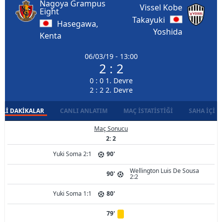
Nagoya Grampus
Vissel Kobe
Eight
Takayuki
Hasegawa,
Yoshida
Kenta
06/03/19 - 13:00
2 : 2
0 : 0 1. Devre
2 : 2 2. Devre
LI DAKIKALAR
CANLI ANLATIM
MAÇ İSTATISTIĞI
SAHA İÇI D
Maç Sonucu
2: 2
Yuki Soma 2:1
90'
Wellington Luis De Sousa
90'
2:2
Yuki Soma 1:1
80'
79'