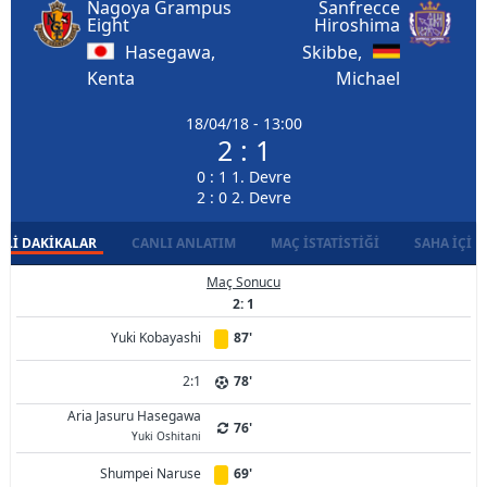
Nagoya Grampus
Sanfrecce
Eight
Hiroshima
Hasegawa,
Skibbe,
Kenta
Michael
18/04/18 - 13:00
2 : 1
0 : 1 1. Devre
2 : 0 2. Devre
LI DAKIKALAR
CANLI ANLATIM
MAÇ İSTATISTIĞI
SAHA İÇI D
Maç Sonucu
2: 1
Yuki Kobayashi
87'
2:1
78'
Aria Jasuru Hasegawa
76'
Yuki Oshitani
Shumpei Naruse
69'