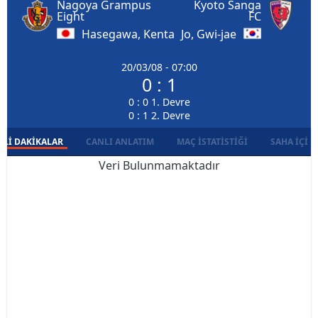
Nagoya Grampus
Kyoto Sanga
Eight
FC
Hasegawa, Kenta
Jo, Gwi-jae
20/03/08 - 07:00
0 : 1
0 : 0 1. Devre
0 : 1 2. Devre
LI DAKIKALAR
CANLI ANLATIM
MAÇ İSTATISTIĞI
SAHA İÇI D
Veri Bulunmamaktadır