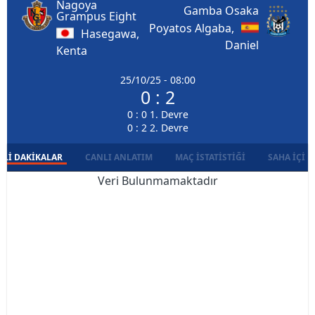
Nagoya
Gamba Osaka
Grampus Eight
Poyatos Algaba,
Hasegawa,
Daniel
Kenta
25/10/25 - 08:00
0 : 2
0 : 0 1. Devre
0 : 2 2. Devre
LI DAKIKALAR
CANLI ANLATIM
MAÇ İSTATISTIĞI
SAHA İÇI D
Veri Bulunmamaktadır