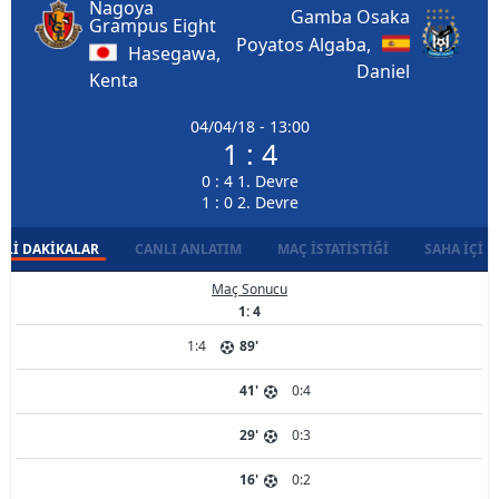
Nagoya
Gamba Osaka
Grampus Eight
Poyatos Algaba,
Hasegawa,
Daniel
Kenta
04/04/18 - 13:00
1 : 4
0 : 4 1. Devre
1 : 0 2. Devre
LI DAKIKALAR
CANLI ANLATIM
MAÇ İSTATISTIĞI
SAHA İÇI D
Maç Sonucu
1: 4
1:4
89'
41'
0:4
29'
0:3
16'
0:2