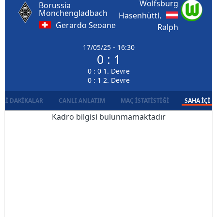
Wolfsburg
Borussia
Monchengladbach
Hasenhüttl,
Gerardo Seoane
Ralph
17/05/25 - 16:30
0 : 1
0 : 0 1. Devre
0 : 1 2. Devre
LI DAKIKALAR
CANLI ANLATIM
MAÇ İSTATISTIĞI
SAHA İÇI D
Kadro bilgisi bulunmamaktadır