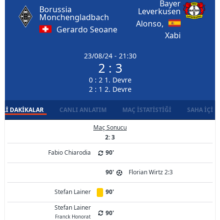
Bayer
Borussia
Leverkusen
Monchengladbach
Alonso,
Gerardo Seoane
Xabi
23/08/24 - 21:30
2 : 3
0 : 2 1. Devre
2 : 1 2. Devre
LI DAKIKALAR
CANLI ANLATIM
MAÇ İSTATISTIĞI
SAHA İÇI D
Maç Sonucu
2: 3
Fabio Chiarodia
90'
90'
Florian Wirtz 2:3
Stefan Lainer
90'
Stefan Lainer
90'
Franck Honorat