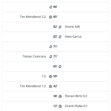
90'
Tim Kleindienst 2:2
85'
82'
Amine Adli
82'
Aleix Garcia
71'
Tomas Cvancara
71'
65'
1:2
59'
Tim Kleindienst 1:2
42'
38'
Florian Wirtz 0:2
12'
Granit Xhaka 0:1