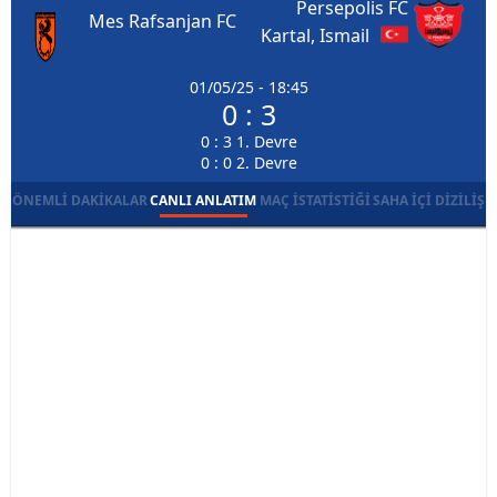
Persepolis FC
Mes Rafsanjan FC
Kartal, Ismail
01/05/25 - 18:45
0 : 3
0 : 3 1. Devre
0 : 0 2. Devre
ÖNEMLI DAKIKALAR
CANLI ANLATIM
MAÇ İSTATISTIĞI
SAHA İÇI DIZILIŞ