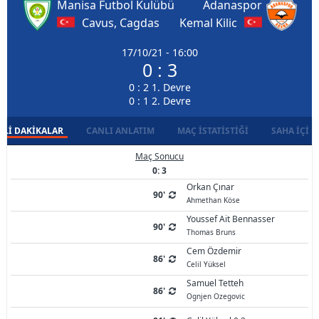
Manisa Futbol Kulübü
Adanaspor
Cavus, Cagdas
Kemal Kilic
17/10/21 - 16:00
0 : 3
0 : 2 1. Devre
0 : 1 2. Devre
LI DAKIKALAR
CANLI ANLATIM
MAÇ İSTATISTIĞI
SAHA İÇI D
Maç Sonucu
0: 3
Orkan Çınar
90'
Ahmethan Köse
Youssef Ait Bennasser
90'
Thomas Bruns
Cem Özdemir
86'
Celil Yüksel
Samuel Tetteh
86'
Ognjen Ozegovic