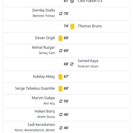
81'
Celil Yüksel 0:3
‪Demba Diallo
78'
Mehmet Yılmaz
74'
Thomas Bruns
Dever Orgill
69'
Kemal Ruzgar
69'
Sertaç Cam
Samed Kaya
68'
Firatcan Uzum
Kubilay Aktaş
67'
Serge Tabekou Ouambe
60'
Marvin Gakpa
58'
Anıl Koç
Hakan Barış
46'
Andre Sousa
Sadi Karaduman
46'
Kesin, AhmetaKesim, Ahmet