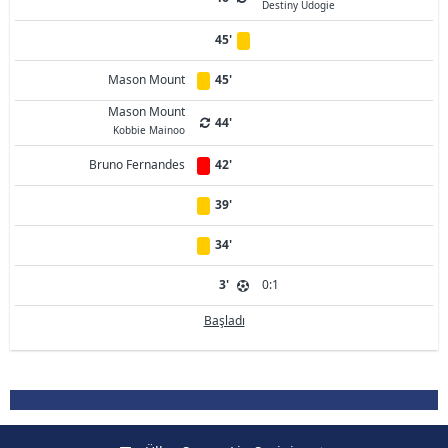
Destiny Udogie
45'
Mason Mount
45'
Mason Mount
44'
Kobbie Mainoo
Bruno Fernandes
42'
39'
34'
3'
0:1
Başladı