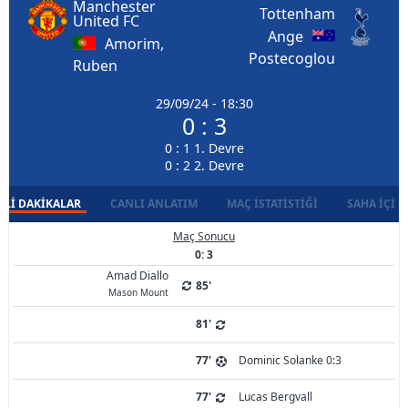
Manchester
Tottenham
United FC
Ange
Amorim,
Postecoglou
Ruben
29/09/24 - 18:30
0 : 3
0 : 1 1. Devre
0 : 2 2. Devre
LI DAKIKALAR
CANLI ANLATIM
MAÇ İSTATISTIĞI
SAHA İÇI D
Maç Sonucu
0: 3
Amad Diallo
85'
Mason Mount
81'
77'
Dominic Solanke 0:3
77'
Lucas Bergvall