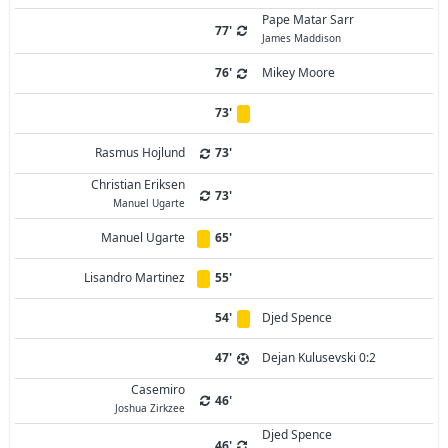
Pape Matar Sarr
77'
James Maddison
76'
Mikey Moore
73'
Rasmus Hojlund
73'
Christian Eriksen
73'
Manuel Ugarte
Manuel Ugarte
65'
Lisandro Martinez
55'
54'
Djed Spence
47'
Dejan Kulusevski 0:2
Casemiro
46'
Joshua Zirkzee
Djed Spence
46'