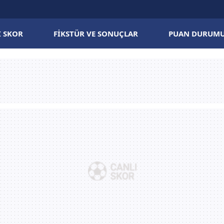
I SKOR
FIKSTÜR VE SONUÇLAR
PUAN DURUM