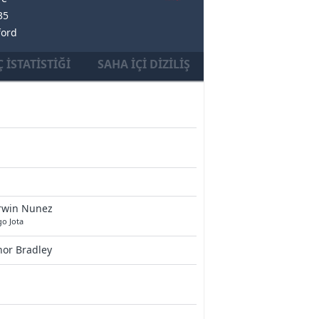
35
ford
 İSTATISTIĞI
SAHA İÇI DIZILIŞ
rwin Nunez
o Jota
or Bradley