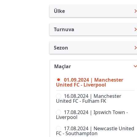
Ülke
Turnuva
İngiltere
Premier Lig
Sezon
Türkiye
Federasyon Kupası
Premier Lig 24/25
Uluslararası
İngiltere Lig Kupası
Maçlar
Premier Lig 26/27
Uluslararası Kulüpler
Community Shield
01.09.2024 | Manchester
Premier Lig 25/26
Turkiye
United FC - Liverpool
FA Cup,Elemeler
Premier Lig 23/24
İspanya
16.08.2024 | Manchester
Football League Trophy
United FC - Fulham FK
Premier Lig 22/23
Almanya Amatör
Lig 1
17.08.2024 | Ipswich Town -
Premier Lig 21/22
Fransa
Liverpool
Lig 2
Premier Lig 20/21
İtalya
17.08.2024 | Newcastle United
National League Cup
FC - Southampton