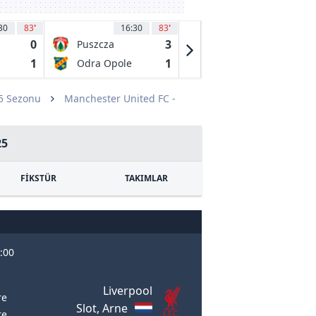
30
83
'
16:30
83
'
16:30
86
'
0
3
1
Puszcza
FKS Stal
Niepolomice
Mielec
1
1
1
Odra Opole
Stal Rzeszow
25 Sezonu
Manchester United FC -
25
FİKSTÜR
TAKIMLAR
:00
Liverpool
re
Slot, Arne
re