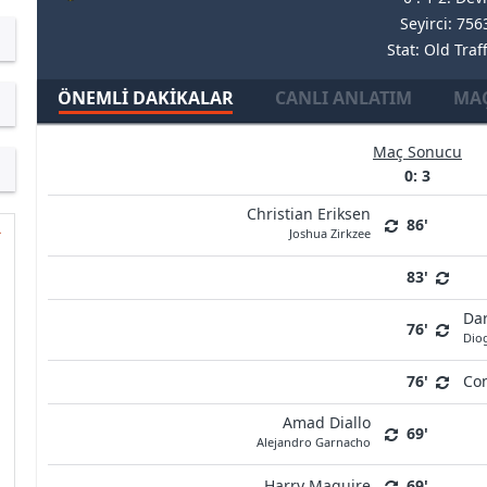
Seyirci: 756
Stat: Old Traf
ÖNEMLI DAKIKALAR
CANLI ANLATIM
MAÇ
Maç Sonucu
0: 3
Christian Eriksen
86'
Joshua Zirkzee
83'
Da
76'
Diog
76'
Con
Amad Diallo
69'
Alejandro Garnacho
Harry Maguire
69'