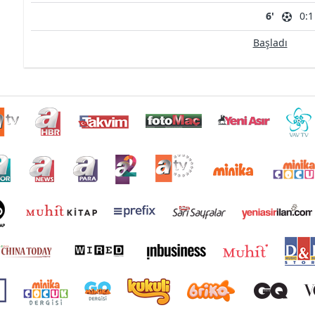
6'
0:1
Başladı