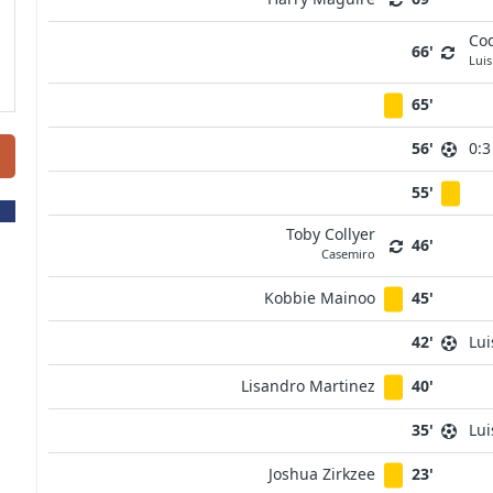
Co
66'
Luis
65'
56'
0:3
55'
Toby Collyer
46'
Casemiro
Kobbie Mainoo
45'
42'
Lui
Lisandro Martinez
40'
35'
Lui
Joshua Zirkzee
23'