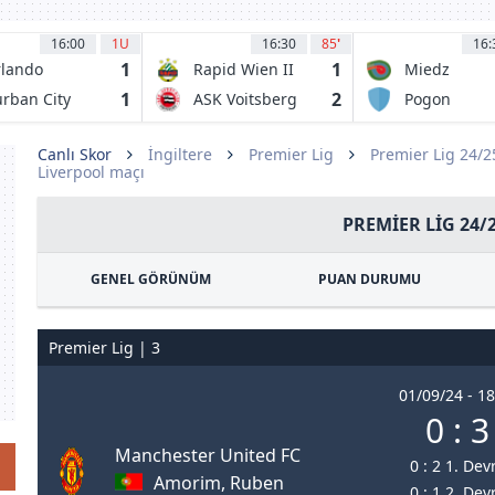
16:00
1U
16:30
85
'
16:
1
1
lando
Rapid Wien II
Miedz
rates FC
Legnica
1
2
rban City
ASK Voitsberg
Pogon
Grodzisk
Mazowiecki
Canlı Skor
İngiltere
Premier Lig
Premier Lig 24/
Liverpool maçı
PREMIER LIG 24/
GENEL GÖRÜNÜM
PUAN DURUMU
Premier Lig | 3
01/09/24 - 18
0 : 3
Manchester United FC
0 : 2 1. Dev
Amorim, Ruben
0 : 1 2. Dev