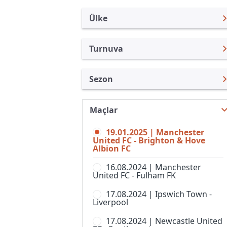
Ülke
Turnuva
İngiltere
Premier Lig
Sezon
Türkiye
Federasyon Kupası
Premier Lig 24/25
Uluslararası
İngiltere Lig Kupası
Maçlar
Premier Lig 26/27
Uluslararası Kulüpler
Community Shield
19.01.2025 | Manchester
Premier Lig 25/26
Turkiye
United FC - Brighton & Hove
FA Cup,Elemeler
Albion FC
Premier Lig 23/24
İspanya
Football League Trophy
16.08.2024 | Manchester
Premier Lig 22/23
Almanya Amatör
United FC - Fulham FK
Lig 1
Premier Lig 21/22
Fransa
17.08.2024 | Ipswich Town -
Lig 2
Liverpool
Premier Lig 20/21
İtalya
National League Cup
17.08.2024 | Newcastle United