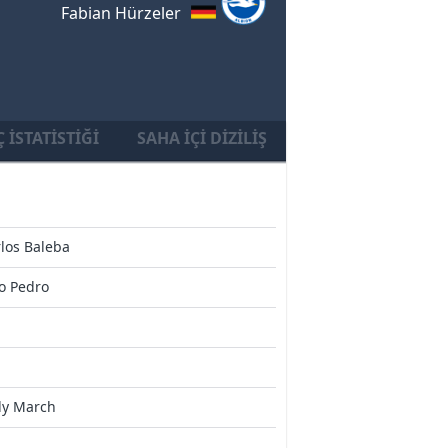
Fabian Hürzeler
 İSTATISTIĞI
SAHA İÇI DIZILIŞ
los Baleba
o Pedro
ly March