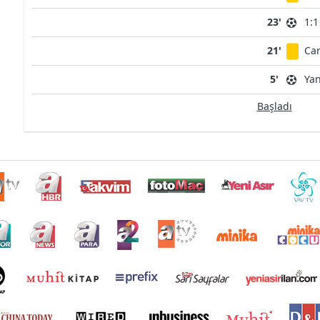
23'
1:1
21'
Car
5'
Ya
Başladı