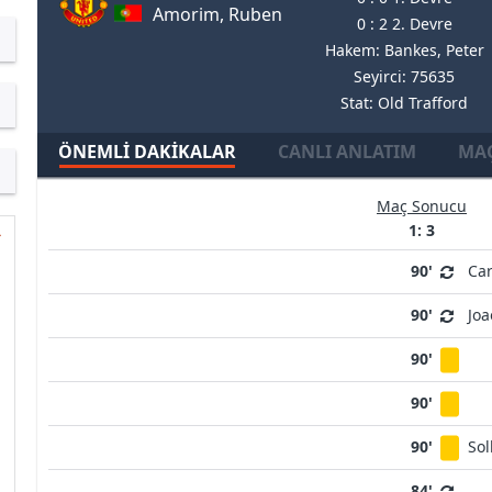
Amorim, Ruben
0 : 2 2. Devre
Hakem: Bankes, Peter
Seyirci: 75635
Stat: Old Trafford
ÖNEMLI DAKIKALAR
CANLI ANLATIM
MAÇ
Maç Sonucu
1: 3
90'
Car
90'
Joa
90'
90'
90'
Sol
84'