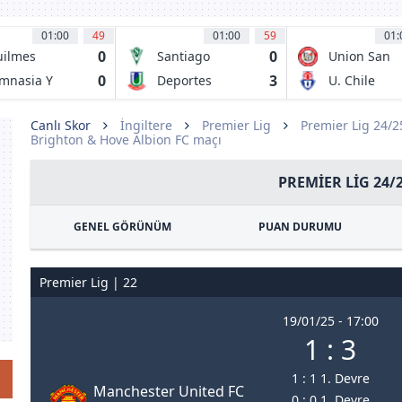
01:00
49
01:00
59
01:
0
0
ilmes
Santiago
Union San
letico Club
Wanderers
Felipe
0
3
mnasia Y
Deportes
U. Chile
grima Jujuy
Union La
Calera
Canlı Skor
İngiltere
Premier Lig
Premier Lig 24/
Brighton & Hove Albion FC maçı
PREMIER LIG 24/
GENEL GÖRÜNÜM
PUAN DURUMU
Premier Lig | 22
19/01/25 - 17:00
1 : 3
1 : 1 1. Devre
Manchester United FC
0 : 0 1. Devre