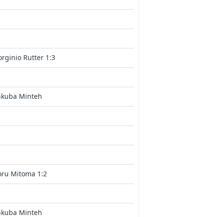
rginio Rutter 1:3
nkuba Minteh
oru Mitoma 1:2
nkuba Minteh