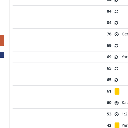
84'
84'
76'
Geo
69'
69'
Ya
65'
65'
61'
60'
Ka
53'
1:2
43'
Ya