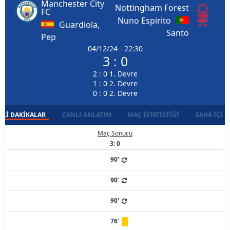
Manchester City
Nottingham Forest
FC
Nuno Espirito
Guardiola,
Santo
Pep
04/12/24 - 22:30
3 : 0
2 : 0 1. Devre
1 : 0 2. Devre
0 : 0 2. Devre
LI DAKIKALAR
CANLI ANLATIM
MAÇ İSTATISTIĞI
SAHA İÇI D
Maç Sonucu
3: 0
90'
90'
90'
76'