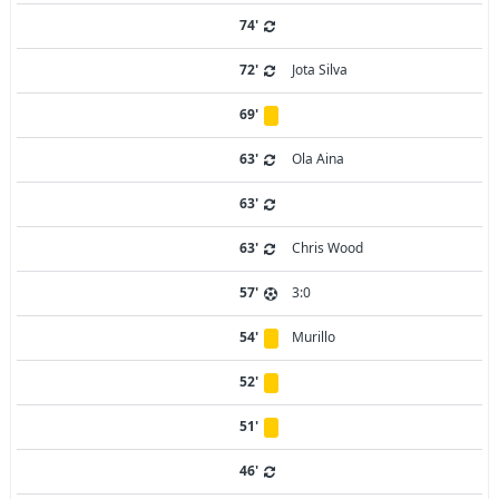
74'
72'
Jota Silva
69'
63'
Ola Aina
63'
63'
Chris Wood
57'
3:0
54'
Murillo
52'
51'
46'