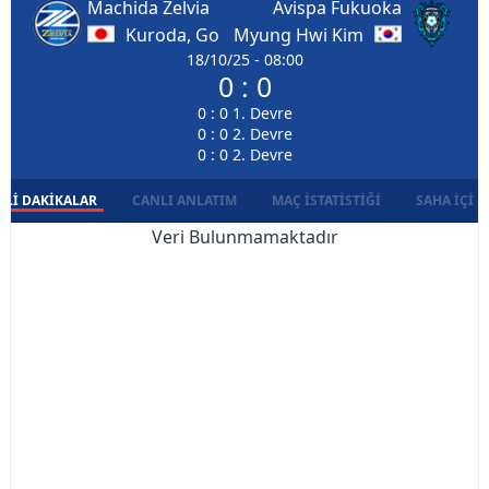
Machida Zelvia
Avispa Fukuoka
Kuroda, Go
Myung Hwi Kim
18/10/25 - 08:00
0 : 0
0 : 0 1. Devre
0 : 0 2. Devre
0 : 0 2. Devre
LI DAKIKALAR
CANLI ANLATIM
MAÇ İSTATISTIĞI
SAHA İÇI D
Veri Bulunmamaktadır