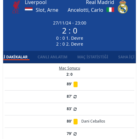
Liverpool
Real Madrid
Slot, Arne
Ancelotti, Carlo
27/11/24 - 23:00
2 : 0
0 : 0 1. Devre
2 : 0 2. Devre
LI DAKIKALAR
CANLI ANLATIM
MAÇ İSTATISTIĞI
SAHA İÇI D
Maç Sonucu
2: 0
89'
87'
83'
80'
Dani Ceballos
79'