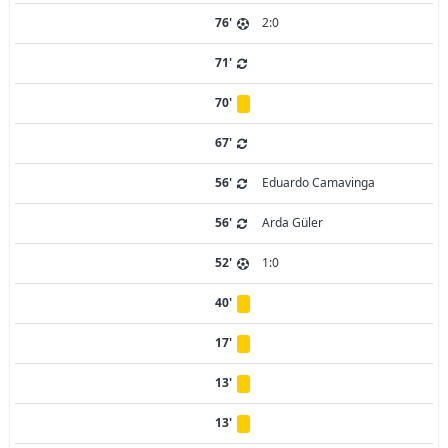
76'
2:0
71'
70'
67'
56'
Eduardo Camavinga
56'
Arda Güler
52'
1:0
40'
17'
13'
13'