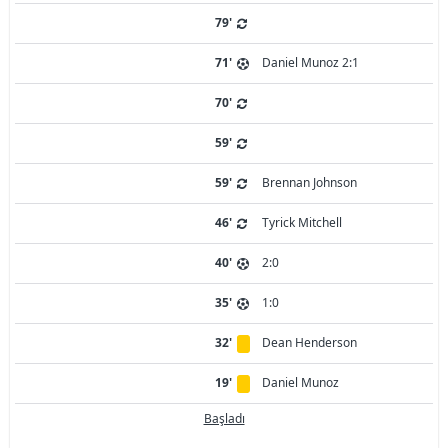
79'
71'
Daniel Munoz 2:1
70'
59'
59'
Brennan Johnson
46'
Tyrick Mitchell
40'
2:0
35'
1:0
32'
Dean Henderson
19'
Daniel Munoz
Başladı