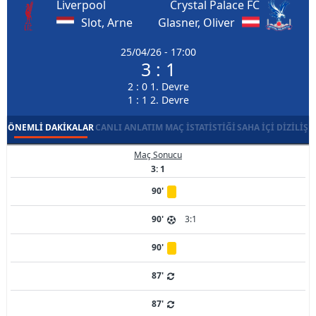
Liverpool
Crystal Palace FC
Slot, Arne
Glasner, Oliver
25/04/26 - 17:00
3 : 1
2 : 0 1. Devre
1 : 1 2. Devre
ÖNEMLI DAKIKALAR
CANLI ANLATIM
MAÇ İSTATISTIĞI
SAHA İÇI DIZILIŞ
Maç Sonucu
3: 1
90'
90'
3:1
90'
87'
87'