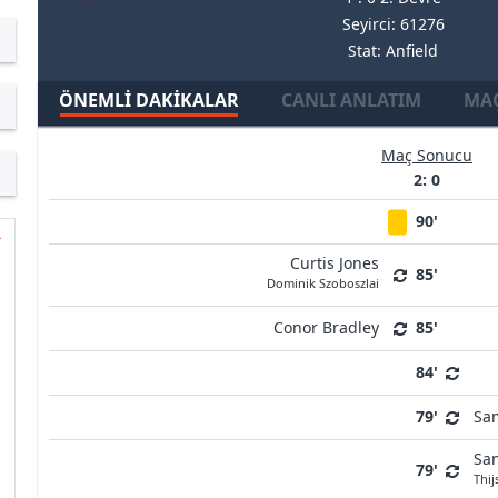
Seyirci: 61276
Stat: Anfield
ÖNEMLI DAKIKALAR
CANLI ANLATIM
MAÇ
Maç Sonucu
2: 0
90'
Curtis Jones
85'
Dominik Szoboszlai
Conor Bradley
85'
84'
79'
Sam
Sa
79'
Thij