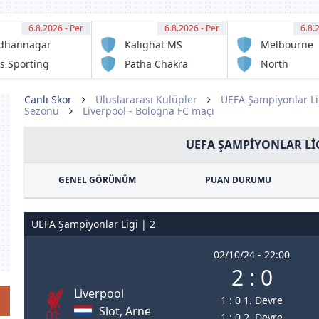
6.8.2026 - Per
12:30
6.8.2026 - Per
12:30
6.8.
13:
dhannagar
Kalighat MS
Melbourne
sa
Victory FC
s Sporting
Patha Chakra
North
ub
Sunshine
Eagles FC
Canlı Skor
Uluslararası Kulüpler
UEFA Şampiyonlar Li
Sezonu
Liverpool - Bologna FC maçı
UEFA ŞAMPIYONLAR LIG
GENEL GÖRÜNÜM
PUAN DURUMU
UEFA Şampiyonlar Ligi | 2
02/10/24 - 22:00
2 : 0
Liverpool
1 : 0 1. Devre
Slot, Arne
1 : 0 2. Devre