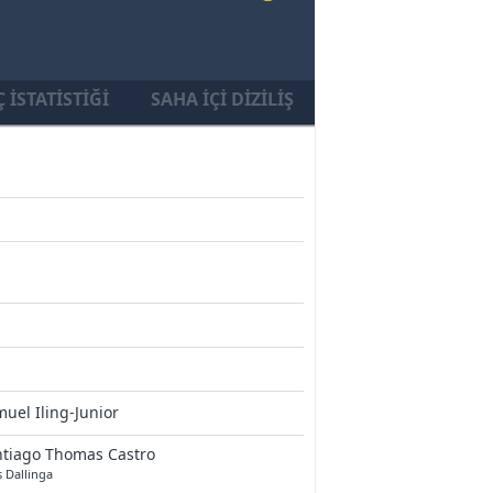
 İSTATISTIĞI
SAHA İÇI DIZILIŞ
uel Iling-Junior
ntiago Thomas Castro
s Dallinga