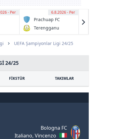
2026 - Per
00
6.8.2026 - Per
13:00
6.8.2026 - Per
13:00
Prachuap FC
Granville
Rage
Terengganu
Fraser Park
FC
FK
gi
UEFA Şampiyonlar Ligi 24/25
I 24/25
FİKSTÜR
TAKIMLAR
Bologna FC
Italiano, Vincenzo