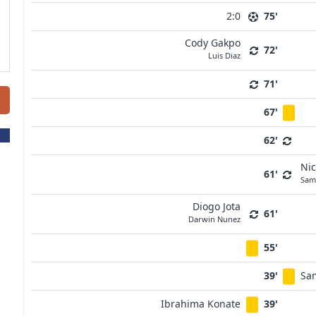
2:0
75'
Cody Gakpo
72'
Luis Diaz
71'
67'
62'
Nic
61'
Sam
Diogo Jota
61'
Darwin Nunez
55'
39'
Sa
Ibrahima Konate
39'