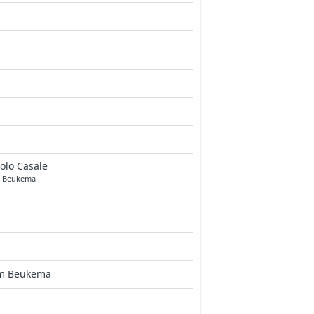
olo Casale
 Beukema
m Beukema