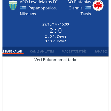
APO Levadeiakos FC
AO Platanias
Papadopoulos,
Giannis
Nikolaos
Tatsis
29/10/14 - 15:00
2 : 0
2 : 0 1. Devre
0 : 0 2. Devre
LI DAKIKALAR
CANLI ANLATIM
MAÇ İSTATISTIĞI
SAHA İÇI D
Veri Bulunmamaktadır