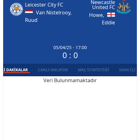
Newcastle
Leicester City FC
United FC
Van Nistelrooy,
Howe,
Ruud
Eddie
05/04/25 - 17:00
0 : 0
LI DAKIKALAR
CANLI ANLATIM
MAÇ İSTATISTIĞI
SAHA İÇI D
Veri Bulunmamaktadır