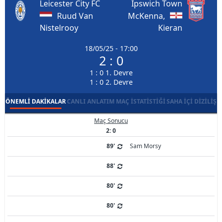
Leicester City FC
Ipswich Town
Ruud Van
McKenna,
Nistelrooy
Kieran
18/05/25 - 17:00
2 : 0
1 : 0 1. Devre
1 : 0 2. Devre
ÖNEMLI DAKIKALAR
CANLI ANLATIM
MAÇ İSTATISTIĞI
SAHA İÇI DIZILIŞ
Maç Sonucu
2: 0
89'
Sam Morsy
88'
80'
80'