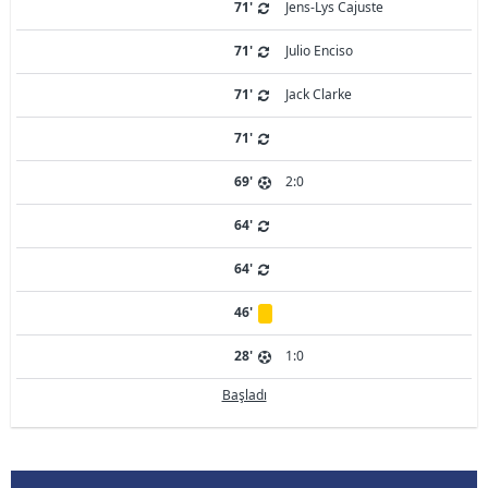
71'
Jens-Lys Cajuste
71'
Julio Enciso
71'
Jack Clarke
71'
69'
2:0
64'
64'
46'
28'
1:0
Başladı