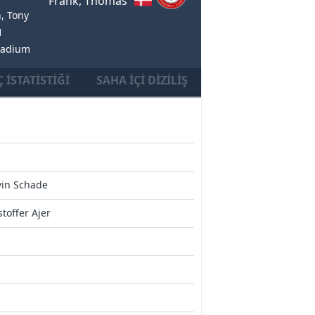
Frank, Thomas
, Tony
1
tadium
 İSTATISTIĞI
SAHA İÇI DIZILIŞ
vin Schade
stoffer Ajer