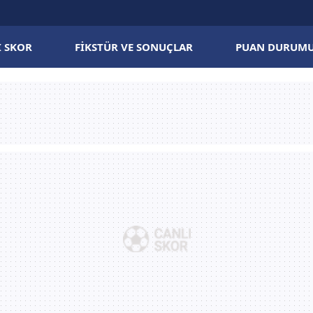
I SKOR
FIKSTÜR VE SONUÇLAR
PUAN DURUM