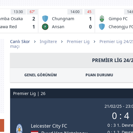
13:30
67
'
14:00
45
14:
2
1
amba Osaka
Chungnam
Gimpo FC
Asan FC
1
0
rawa Red
Ansan
Cheongju F
iamonds
Greeners FC
Canlı Skor
İngiltere
Premier Lig
Premier Lig 24/
maçı
PREMIER LIG 24/
GENEL GÖRÜNÜM
PUAN DURUMU
Premier Lig | 26
21/02/25 - 23:
0 : 4
0 : 3 1. Devr
Leicester City FC
0 : 1 2. Devr