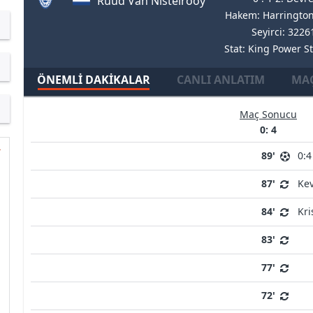
Ruud Van Nistelrooy
Hakem: Harrington
Seyirci: 3226
Stat: King Power S
ÖNEMLI DAKIKALAR
CANLI ANLATIM
MAÇ
Maç Sonucu
0: 4
89'
0:4
87'
Ke
84'
Kri
83'
77'
72'