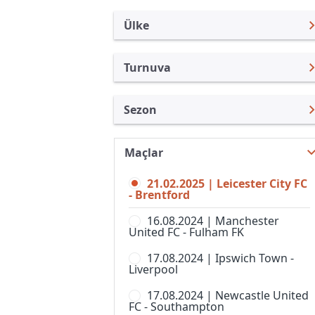
Ülke
Turnuva
İngiltere
Premier Lig
Sezon
Türkiye
Federasyon Kupası
Premier Lig 24/25
Uluslararası
İngiltere Lig Kupası
Maçlar
Premier Lig 26/27
Uluslararası Kulüpler
Community Shield
21.02.2025 | Leicester City FC
Premier Lig 25/26
Turkiye
- Brentford
FA Cup,Elemeler
Premier Lig 23/24
İspanya
16.08.2024 | Manchester
Football League Trophy
United FC - Fulham FK
Premier Lig 22/23
Almanya Amatör
Lig 1
17.08.2024 | Ipswich Town -
Premier Lig 21/22
Fransa
Liverpool
Lig 2
Premier Lig 20/21
İtalya
17.08.2024 | Newcastle United
National League Cup
FC - Southampton