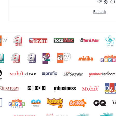
17'
0:1
Başladı