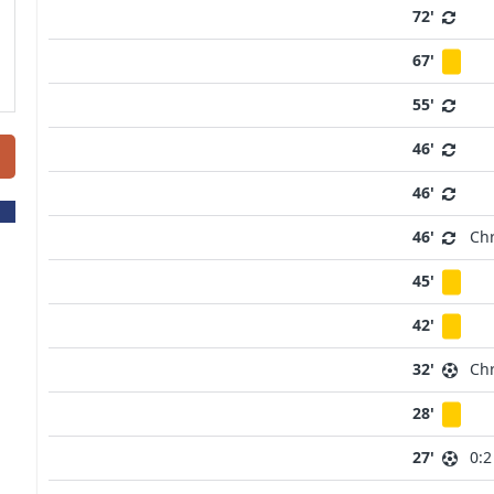
72'
67'
55'
46'
46'
46'
Chr
45'
42'
32'
Chr
28'
27'
0:2