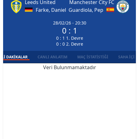
Leeds United
Manchester City FC
Farke, Daniel
Guardiola, Pep
28/02/26 - 20:30
0 : 1
0 : 1 1. Devre
0 : 0 2. Devre
LI DAKIKALAR
CANLI ANLATIM
MAÇ İSTATISTIĞI
SAHA İÇI D
Veri Bulunmamaktadır