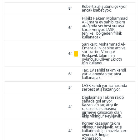
Robert Zulj şutunu çekiyor
8'
ancak isabet yok.
Frikik! Hakem Mohammad
Al-Emara ev sahibi takım
atağında serbest vuruşa
6'
karar veriyor. LASK
tehlikeli bölgeden frikik
kullanacak.
Sarı kart! Mohammad Al-
Emara elini cebine attı ve
sarı kartını Vikingur
6'
Reykjavik takımının
oyuncusu Oliver Ekroth
için kullandı.
Taç. Ev sahibi takım kendi
6'
yarı alanından taç atışı
kullanacak.
LASK kendi yarı sahasında
5'
serbest atış kazanıyor.
Deplasman Takımı rakip
sahada gol arıyor.
Kazanılan taç atışı ile
4'
rakip ceza sahasına
girmeye çalışacak olan
ekip Vikingur Reykjavik.
Korner kazanan takım
Vikingur Reykjavik. Atışı
4'
kullanmak için hazırlanan
oyuncu Erlingur
Agnarsson.