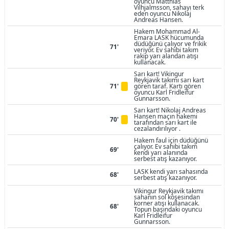
oyuncu Matthias
Vilhjalmsson, sahayı terk
eden oyuncu Nikolaj
Andreas Hansen.
Hakem Mohammad Al-
Emara LASK hücumunda
düdüğünü çalıyor ve frikik
71'
veriyor. Ev sahibi takım
rakip yarı alandan atışı
kullanacak.
Sarı kart! Vikingur
Reykjavik takımı sarı kart
71'
gören taraf. Kartı gören
oyuncu Karl Fridleifur
Gunnarsson.
Sarı kart! Nikolaj Andreas
Hansen maçın hakemi
70'
tarafından sarı kart ile
cezalandırılıyor .
Hakem faul için düdüğünü
çalıyor. Ev sahibi takım
69'
kendi yarı alanında
serbest atış kazanıyor.
LASK kendi yarı sahasında
68'
serbest atış kazanıyor.
Vikingur Reykjavik takımı
sahanın sol köşesindan
korner atışı kullanacak.
68'
Topun başındaki oyuncu
Karl Fridleifur
Gunnarsson.