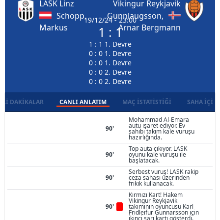
LASK Linz
Vikingur Reykjavik
Schopp,
Gunnlaugsson,
19/12/24 - 23:00
Markus
Arnar Bergmann
1 : 1
1 : 1 1. Devre
0 : 0 1. Devre
0 : 0 1. Devre
0 : 0 2. Devre
0 : 0 2. Devre
LI DAKIKALAR
CANLI ANLATIM
MAÇ İSTATISTIĞI
SAHA İÇI D
Mohammad Al-Emara
autu işaret ediyor. Ev
90'
sahibi takım kale vuruşu
hazırlığında.
Top auta çıkıyor. LASK
90'
oyunu kale vuruşu ile
başlatacak.
Serbest vuruş! LASK rakip
90'
ceza sahası üzerinden
frikik kullanacak.
Kırmızı Kart! Hakem
Vikingur Reykjavik
90'
takımının oyuncusu Karl
Fridleifur Gunnarsson için
ikinci sarı kartı gösterdi.