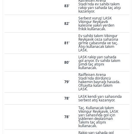
Raiffeisen Arena
Stadı'nda ev sahibi takım
83'
rakip yarı sahada taç atışı
kazanıyor.
Serbest vuruş! LASK
Vikingur Reykjavik
82'
kalesine yakın yerden
frikik kullanacak.
Ev sahibi takım Vikingur
Reykjavik ceza sahasına
81'
girme çabasında ve taç.
Atışı kullanacak takım
LASK.
LASK rakip yarı sahada
gol arıyor. Ev sahibi takım
80'
şimdi taç atışını
kullanacak.
Raiffeisen Arena
Stadı'nda dördüncü
79'
hakemin bayrağı havada.
Ofsaytta kalan takım
LASK.
LASK kendi yarı sahasında
78'
serbest atış kazanıyor.
Taç. Kullanacak takım
Vikingur Reykjavik. LASK
yarı sahasında gol için
78'
yüklenen deplasman
Takımı taç atışını
kullanacak.
Rakip yarı sahada gol