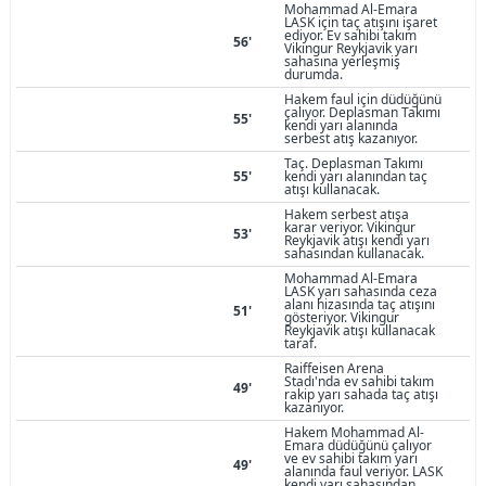
Mohammad Al-Emara
LASK için taç atışını işaret
ediyor. Ev sahibi takım
56'
Vikingur Reykjavik yarı
sahasına yerleşmiş
durumda.
Hakem faul için düdüğünü
çalıyor. Deplasman Takımı
55'
kendi yarı alanında
serbest atış kazanıyor.
Taç. Deplasman Takımı
55'
kendi yarı alanından taç
atışı kullanacak.
Hakem serbest atışa
karar veriyor. Vikingur
53'
Reykjavik atışı kendi yarı
sahasından kullanacak.
Mohammad Al-Emara
LASK yarı sahasında ceza
alanı hizasında taç atışını
51'
gösteriyor. Vikingur
Reykjavik atışı kullanacak
taraf.
Raiffeisen Arena
Stadı'nda ev sahibi takım
49'
rakip yarı sahada taç atışı
kazanıyor.
Hakem Mohammad Al-
Emara düdüğünü çalıyor
ve ev sahibi takım yarı
49'
alanında faul veriyor. LASK
kendi yarı sahasından