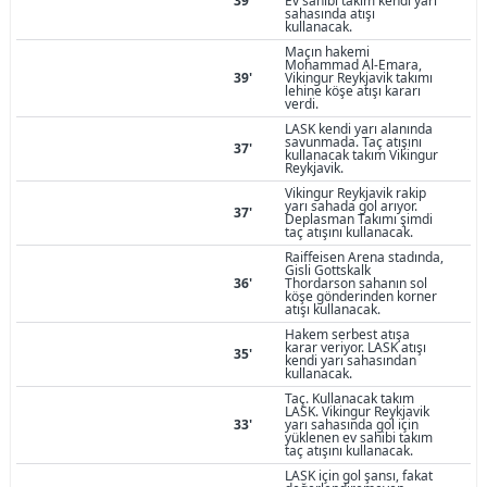
39'
Ev sahibi takım kendi yarı
sahasında atışı
kullanacak.
Maçın hakemi
Mohammad Al-Emara,
39'
Vikingur Reykjavik takımı
lehine köşe atışı kararı
verdi.
LASK kendi yarı alanında
savunmada. Taç atışını
37'
kullanacak takım Vikingur
Reykjavik.
Vikingur Reykjavik rakip
yarı sahada gol arıyor.
37'
Deplasman Takımı şimdi
taç atışını kullanacak.
Raiffeisen Arena stadında,
Gisli Gottskalk
36'
Thordarson sahanın sol
köşe gönderinden korner
atışı kullanacak.
Hakem serbest atışa
karar veriyor. LASK atışı
35'
kendi yarı sahasından
kullanacak.
Taç. Kullanacak takım
LASK. Vikingur Reykjavik
33'
yarı sahasında gol için
yüklenen ev sahibi takım
taç atışını kullanacak.
LASK için gol şansı, fakat