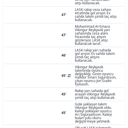
atışı kullanacak.
LASK rakip ceza sahası
etrafında gol arıyor. Ev
47'
sahibi takım şimdi taç atışı
kullanacak.
Mohammad Al-Emara
Vikingur Reykjavik yarı
sahasında ceza alanı
47'
hizasında taç atışını
gösteriyor. LASK atışı
kullanacak taraf.
LASK rakip yarı sahada
gol arıyor. Ev sahibi takım
46'
şimdi taç atışını
kullanacak.
Vikingur Reykjavik
takımında oyuncu
değişikliği. Giren oyuncu
45'
Halldor Smari Sigurdsson,
çıkan oyuncu Jon Gudni
Fjoluson.
Rakip yarı sahada gol
45'
arayan Vikingur Reykjavik
şimdi taç atışı kullanacak.
Gole yaklaşan takım
Vikingur Reykjavik oldu.
Kaleyi yoklayan oyuncu
45'
Ari Sigurpalsson. Kaleyi
bulan şutu skoru
değiştirmeye yetmedi.
Ofsayt! LASK takımında