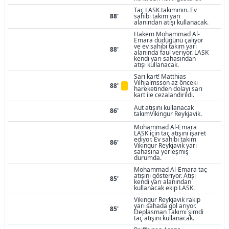
Taç LASK takımının. Ev
88'
sahibi takım yarı
alanından atışı kullanacak.
Hakem Mohammad Al-
Emara düdüğünü çalıyor
ve ev sahibi takım yarı
88'
alanında faul veriyor. LASK
kendi yarı sahasından
atışı kullanacak.
Sarı kart! Matthias
Vilhjalmsson az önceki
88'
hareketinden dolayı sarı
kart ile cezalandırıldı.
Aut atışını kullanacak
86'
takımVikingur Reykjavik.
Mohammad Al-Emara
LASK için taç atışını işaret
ediyor. Ev sahibi takım
86'
Vikingur Reykjavik yarı
sahasına yerleşmiş
durumda.
Mohammad Al-Emara taç
atışını gösteriyor. Atışı
85'
kendi yarı alanından
kullanacak ekip LASK.
Vikingur Reykjavik rakip
yarı sahada gol arıyor.
85'
Deplasman Takımı şimdi
taç atışını kullanacak.