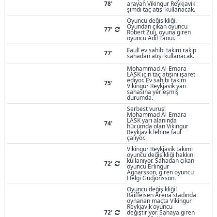
78'
arayan Vikingur Reykjavik
şimdi taç atışı kullanacak.
Oyuncu değişikliği.
Oyundan çıkan oyuncu
77'
Robert Zulj, oyuna giren
oyuncu Adil Taoui.
Faul! ev sahibi takım rakip
77'
sahadan atışı kullanacak.
Mohammad Al-Emara
LASK için taç atışını işaret
ediyor. Ev sahibi takım
75'
Vikingur Reykjavik yarı
sahasına yerleşmiş
durumda.
Serbest vuruş!
Mohammad Al-Emara
LASK yarı alanında
74'
hücumda olan Vikingur
Reykjavik lehine faul
çalıyor.
Vikingur Reykjavik takımı
oyuncu değişikliği hakkını
kullanıyor. Sahadan çıkan
72'
oyuncu Erlingur
Agnarsson, giren oyuncu
Helgi Gudjonsson.
Oyuncu değişikliği!
Raiffeisen Arena stadında
oynanan maçta Vikingur
Reykjavik oyuncu
72'
değiştiriyor. Sahaya giren