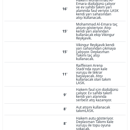
Hakem Mohammad Al-
Emara düdüğünü çalıyor
ve ev sahibi takım yarı
16'
alanında faul veriyor. LASK
kendi yarı sahasından
atışı kullanacak.
Mohammad Al-Emara taç
atışını gösteriyor. Atışı
15'
kendi yarı alanından
kullanacak ekip Vikingur
Reykjavik.
Vikingur Reykjavik kendi
yarı sahasından çıkmaya
15'
çalışıyor. Deplasman
Takımı taç atışı
kullanacak.
Raiffeisen Arena
Stadı'nda oyun kale
vuruşu ile tekrar
11'
başlayacak. Atışı
kullanacak olan takım
LASK.
Hakem faul için düdüğünü
çalıyor. Ev sahibi takım
9'
kendi yarı alanında
serbest atış kazanıyor.
Aut atışını kullanacak
8'
takımLASK.
Hakem autu gösteriyor.
Deplasman Takımı kale
8'
vuruşu ile topu oyuna
sokacak.