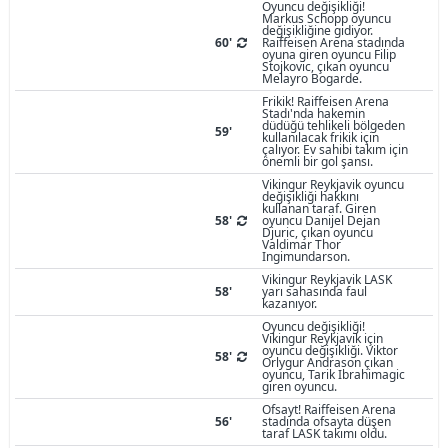
Oyuncu değişikliği!
Markus Schopp oyuncu
değişikliğine gidiyor.
60'
Raiffeisen Arena stadında
oyuna giren oyuncu Filip
Stojkovic, çıkan oyuncu
Melayro Bogarde.
Frikik! Raiffeisen Arena
Stadı'nda hakemin
düdüğü tehlikeli bölgeden
59'
kullanılacak frikik için
çalıyor. Ev sahibi takım için
önemli bir gol şansı.
Vikingur Reykjavik oyuncu
değişikliği hakkını
kullanan taraf. Giren
58'
oyuncu Danijel Dejan
Djuric, çıkan oyuncu
Valdimar Thor
Ingimundarson.
Vikingur Reykjavik LASK
58'
yarı sahasında faul
kazanıyor.
Oyuncu değişikliği!
Vikingur Reykjavik için
oyuncu değişikliği. Viktor
58'
Orlygur Andrason çıkan
oyuncu, Tarik Ibrahimagic
giren oyuncu.
Ofsayt! Raiffeisen Arena
56'
stadında ofsayta düşen
taraf LASK takımı oldu.