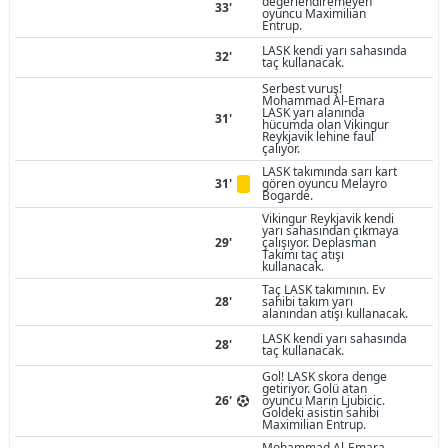
değerlendiremeyen
33'
oyuncu Maximilian
Entrup.
LASK kendi yarı sahasında
32'
taç kullanacak.
Serbest vuruş!
Mohammad Al-Emara
LASK yarı alanında
31'
hücumda olan Vikingur
Reykjavik lehine faul
çalıyor.
LASK takımında sarı kart
31'
gören oyuncu Melayro
Bogarde.
Vikingur Reykjavik kendi
yarı sahasından çıkmaya
29'
çalışıyor. Deplasman
Takımı taç atışı
kullanacak.
Taç LASK takımının. Ev
28'
sahibi takım yarı
alanından atışı kullanacak.
LASK kendi yarı sahasında
28'
taç kullanacak.
Gol! LASK skora denge
getiriyor. Golü atan
26'
oyuncu Marin Ljubicic.
Goldeki asistin sahibi
Maximilian Entrup.
Mohammad Al-Emara