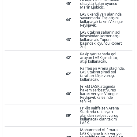
45'
ofsaytta kalan oyuncu
Marin Ljubicic.
LASK kendi yarı alanında
savunmada. Taç atışını
44'
kullanacak takım Vikingur
Reykjavik.
LASK takımı sahanın sol
köşesindan korner atışı
43'
kullanacak. Topun
başındaki oyuncu Robert
Zulj.
Rakip yarı sahada gol
42'
arayan LASK şimdi taç
atışı kullanacak.
Raiffeisen Arena stadında,
LASK takımı şimdi sol
42'
taraftan köşe vuruşu
kullanacak.
Frikik! LASK atağında
hakem serbest vuruş
40'
kararı veriyor. Vikingur
Reykjavik kalesinde
tehlike!
Frikik! Raiffeisen Arena
Stadı'nda rakip yarı
39'
alandan serbest vuruş
kullanacak olan takım
LASK.
Mohammad Al-Emara
LASK lehine frikik veriyor.