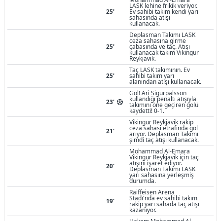
LASK lehine frikik veriyor.
25'
Ev sahibi takım kendi yarı
sahasında atışı
kullanacak.
Deplasman Takımı LASK
ceza sahasına girme
25'
çabasında ve taç. Atışı
kullanacak takım Vikingur
Reykjavik.
Taç LASK takımının. Ev
25'
sahibi takım yarı
alanından atışı kullanacak.
Gol! Ari Sigurpalsson
kullandığı penaltı atışıyla
23'
takımını öne geçiren golü
kaydetti! 0-1.
Vikingur Reykjavik rakip
ceza sahası etrafında gol
21'
arıyor. Deplasman Takımı
şimdi taç atışı kullanacak.
Mohammad Al-Emara
Vikingur Reykjavik için taç
atışını işaret ediyor.
20'
Deplasman Takımı LASK
yarı sahasına yerleşmiş
durumda.
Raiffeisen Arena
Stadı'nda ev sahibi takım
19'
rakip yarı sahada taç atışı
kazanıyor.