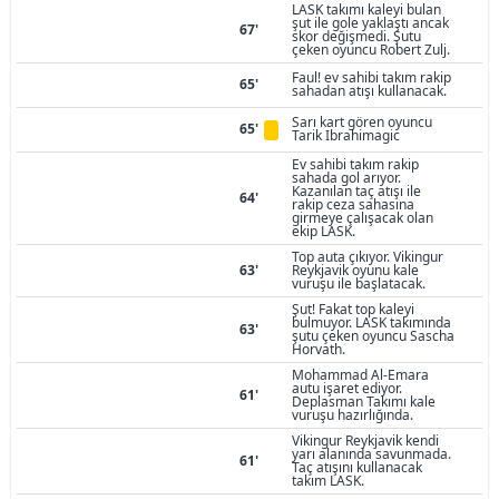
LASK takımı kaleyi bulan
şut ile gole yaklaştı ancak
67'
skor değişmedi. Şutu
çeken oyuncu Robert Zulj.
Faul! ev sahibi takım rakip
65'
sahadan atışı kullanacak.
Sarı kart gören oyuncu
65'
Tarik Ibrahimagic
Ev sahibi takım rakip
sahada gol arıyor.
Kazanılan taç atışı ile
64'
rakip ceza sahasına
girmeye çalışacak olan
ekip LASK.
Top auta çıkıyor. Vikingur
63'
Reykjavik oyunu kale
vuruşu ile başlatacak.
Şut! Fakat top kaleyi
bulmuyor. LASK takımında
63'
şutu çeken oyuncu Sascha
Horvath.
Mohammad Al-Emara
autu işaret ediyor.
61'
Deplasman Takımı kale
vuruşu hazırlığında.
Vikingur Reykjavik kendi
yarı alanında savunmada.
61'
Taç atışını kullanacak
takım LASK.